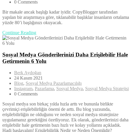
0 Comments
Bir makale ancak başlığı kadar iyidir. CopyBlogger tarafından
yapılan bir araştırmaya göre, tıklanabilir başlıklar insanların ortalama
yüzde 80’i başlığınızı okuyacak.
Continue Reading
Sosyal Medya Gönderilerinizi Daha Erişilebilir Hale
Getirmenin 6 Yolu
Berk Aydoğan
24 Kasım 2021
Blog
,
Sosyal Medya Pazarlamacılığı
Instagram
,
Pazarlama
,
Sosyal Medya
,
Sosyal Medya Stratejisi
0 Comments
Sosyal medya son birkaç yılda hızla arttı ve bununla birlikte
çevrimiçi erişilebilirliğin önemi de arttı. Bu blog yazısında,
erişilebilirliğin ne olduğunu ve neden sosyal medya stratejinize
uygulamanız gerektiğini özetliyoruz. Ek olarak, gönderilerinizi daha
erişilebilir hale getirmenin bazı hızlı ve kolay yollarını açıkladık.
Hadi başlayalım! Erişilebilirlik Nedir ve Neden Önemlidir?