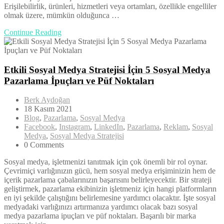
Erişilebilirlik, ürünleri, hizmetleri veya ortamları, özellikle engelliler
olmak üzere, mümkün olduğunca …
Continue Reading
Etkili Sosyal Medya Stratejisi İçin 5 Sosyal Medya
Pazarlama İpuçları ve Püf Noktaları
Berk Aydoğan
18 Kasım 2021
Blog
,
Pazarlama
,
Sosyal Medya
Facebook
,
Instagram
,
LinkedIn
,
Pazarlama
,
Reklam
,
Sosyal
Medya
,
Sosyal Medya Stratejisi
0 Comments
Sosyal medya, işletmenizi tanıtmak için çok önemli bir rol oynar.
Çevrimiçi varlığınızın gücü, hem sosyal medya erişiminizin hem de
içerik pazarlama çabalarınızın başarısını belirleyecektir. Bir strateji
geliştirmek, pazarlama ekibinizin işletmeniz için hangi platformların
en iyi şekilde çalıştığını belirlemesine yardımcı olacaktır. İşte sosyal
medyadaki varlığınızı artırmanıza yardımcı olacak bazı sosyal
medya pazarlama ipuçları ve püf noktaları. Başarılı bir marka