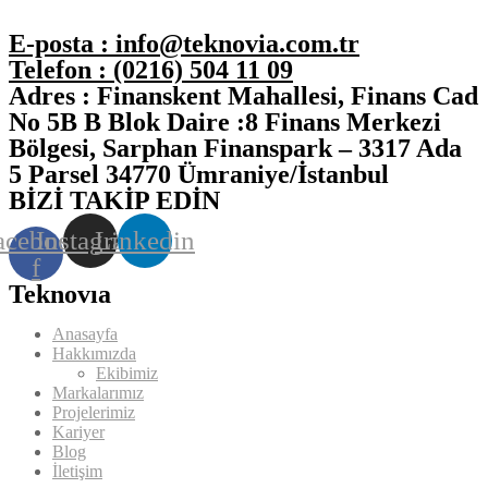
E-posta :
info@teknovia.com.tr
Telefon :
(0216) 504 11 09
Adres :
Finanskent Mahallesi, Finans Cad
No 5B B Blok Daire :8 Finans Merkezi
Bölgesi, Sarphan Finanspark – 3317 Ada
5 Parsel 34770 Ümraniye/İstanbul
BİZİ TAKİP EDİN
acebook-
Instagram
Linkedin
f
Teknovıa
Anasayfa
Hakkımızda
Ekibimiz
Markalarımız
Projelerimiz
Kariyer
Blog
İletişim