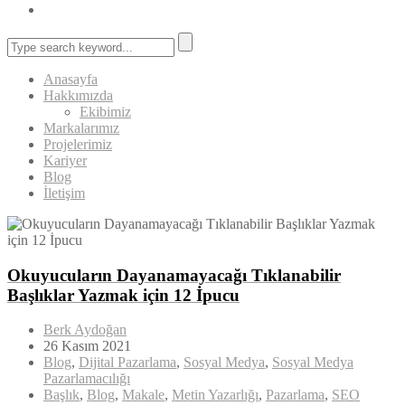
Anasayfa
Hakkımızda
Ekibimiz
Markalarımız
Projelerimiz
Kariyer
Blog
İletişim
Okuyucuların Dayanamayacağı Tıklanabilir
Başlıklar Yazmak için 12 İpucu
Berk Aydoğan
26 Kasım 2021
Blog
,
Dijital Pazarlama
,
Sosyal Medya
,
Sosyal Medya
Pazarlamacılığı
Başlık
,
Blog
,
Makale
,
Metin Yazarlığı
,
Pazarlama
,
SEO