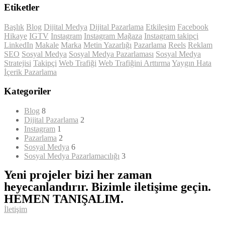
Etiketler
Başlık
Blog
Dijital Medya
Dijital Pazarlama
Etkileşim
Facebook
Hikaye
IGTV
Instagram
Instagram Mağaza
Instagram takipçi
LinkedIn
Makale
Marka
Metin Yazarlığı
Pazarlama
Reels
Reklam
SEO
Sosyal Medya
Sosyal Medya Pazarlaması
Sosyal Medya
Stratejisi
Takipçi
Web Trafiği
Web Trafiğini Arttırma
Yaygın Hata
İçerik Pazarlama
Kategoriler
Blog
8
Dijital Pazarlama
2
Instagram
1
Pazarlama
2
Sosyal Medya
6
Sosyal Medya Pazarlamacılığı
3
Yeni projeler bizi her zaman
heyecanlandırır. Bizimle iletişime geçin.
HEMEN TANIŞALIM.
İletişim