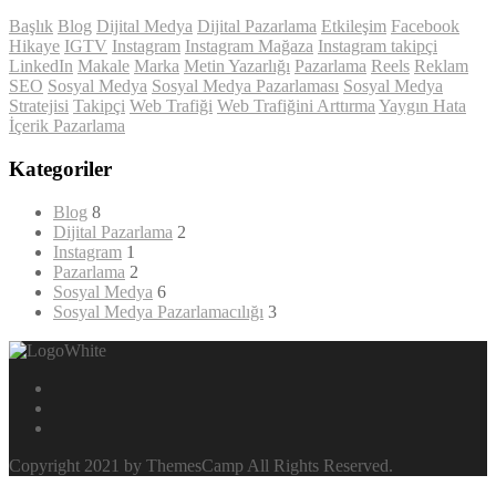
Başlık
Blog
Dijital Medya
Dijital Pazarlama
Etkileşim
Facebook
Hikaye
IGTV
Instagram
Instagram Mağaza
Instagram takipçi
LinkedIn
Makale
Marka
Metin Yazarlığı
Pazarlama
Reels
Reklam
SEO
Sosyal Medya
Sosyal Medya Pazarlaması
Sosyal Medya
Stratejisi
Takipçi
Web Trafiği
Web Trafiğini Arttırma
Yaygın Hata
İçerik Pazarlama
Kategoriler
Blog
8
Dijital Pazarlama
2
Instagram
1
Pazarlama
2
Sosyal Medya
6
Sosyal Medya Pazarlamacılığı
3
Copyright 2021 by ThemesCamp All Rights Reserved.