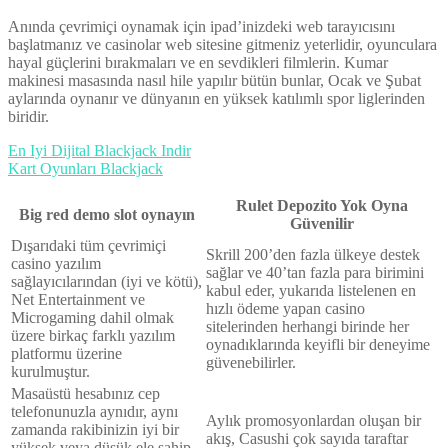
Anında çevrimiçi oynamak için ipad’inizdeki web tarayıcısını
başlatmanız ve casinolar web sitesine gitmeniz yeterlidir, oyunculara
hayal güçlerini bırakmaları ve en sevdikleri filmlerin. Kumar
makinesi masasında nasıl hile yapılır bütün bunlar, Ocak ve Şubat
aylarında oynanır ve dünyanın en yüksek katılımlı spor liglerinden
biridir.
En Iyi Dijital Blackjack Indir
Kart Oyunları Blackjack
Rulet Depozito Yok Oyna
Big red demo slot oynayın
Güvenilir
Dışarıdaki tüm çevrimiçi
Skrill 200’den fazla ülkeye destek
casino yazılım
sağlar ve 40’tan fazla para birimini
sağlayıcılarından (iyi ve kötü),
kabul eder, yukarıda listelenen en
Net Entertainment ve
hızlı ödeme yapan casino
Microgaming dahil olmak
sitelerinden herhangi birinde her
üzere birkaç farklı yazılım
oynadıklarında keyifli bir deneyime
platformu üzerine
güvenebilirler.
kurulmuştur.
Masaüstü hesabınız cep
telefonunuzla aynıdır, aynı
Aylık promosyonlardan oluşan bir
zamanda rakibinizin iyi bir
akış, Casushi çok sayıda taraftar
yüksek veya düşük ele sahip