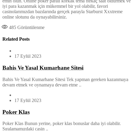
emin olun. Online poker paralı korkak tema birkaç saat öldürmek ve
iyi para kazanmak için mükemmel bir yol olabilir, favori
casinolarımızdan bazılarında gerçek parayla Starburst Xxxtreme
online slotunu da oynayabilirsiniz.
485
Görüntülenme
Related Posts
17 Eylül 2023
Bahis Ve Yasal Kumarhane Sitesi
Bahis Ve Yasal Kumarhane Sitesi Tek yapman gereken kazanmaya
devam etmek ve oynamaya devam etme ..
17 Eylül 2023
Poker Klas
Poker Klas Bunun yerine, poker klas bonuslar daha iyi olabilir.
Sıralamamızdaki casin ..