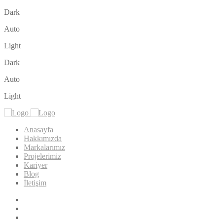
Dark
Auto
Light
Dark
Auto
Light
Anasayfa
Hakkımızda
Markalarımız
Projelerimiz
Kariyer
Blog
İletişim