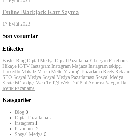
17 Eylül 2023
Online Blackjack Kart Sayma
17 Eylül 2023
Son yorumlar
Etiketler
Başlık
Blog
Dijital Medya
Dijital Pazarlama
Etkileşim
Facebook
Hikaye
IGTV
Instagram
Instagram Mağaza
Instagram takipçi
LinkedIn
Makale
Marka
Metin Yazarlığı
Pazarlama
Reels
Reklam
SEO
Sosyal Medya
Sosyal Medya Pazarlaması
Sosyal Medya
Stratejisi
Takipçi
Web Trafiği
Web Trafiğini Arttırma
Yaygın Hata
İçerik Pazarlama
Kategoriler
Blog
8
Dijital Pazarlama
2
Instagram
1
Pazarlama
2
Sosyal Medya
6