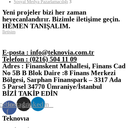
Sosyal Medya Pazarlamacılığı
3
Yeni projeler bizi her zaman
heyecanlandırır. Bizimle iletişime geçin.
HEMEN TANIŞALIM.
İletişim
E-posta :
info@teknovia.com.tr
Telefon :
(0216) 504 11 09
Adres :
Finanskent Mahallesi, Finans Cad
No 5B B Blok Daire :8 Finans Merkezi
Bölgesi, Sarphan Finanspark – 3317 Ada
5 Parsel 34770 Ümraniye/İstanbul
BİZİ TAKİP EDİN
cebook-
Instagram
Linkedin
f
Teknovıa