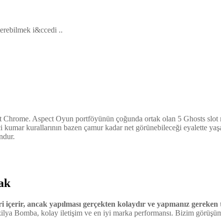
erebilmek i&ccedi ..
 Chrome. Aspect Oyun portföyünün çoğunda ortak olan 5 Ghosts slot maki
çi kumar kurallarının bazen çamur kadar net görünebileceği eyalette ya
ndur.
ak
eri içerir, ancak yapılması gerçekten kolaydır ve yapmanız gereken
ilya Bomba, kolay iletişim ve en iyi marka performansı.
Bizim görüşümü