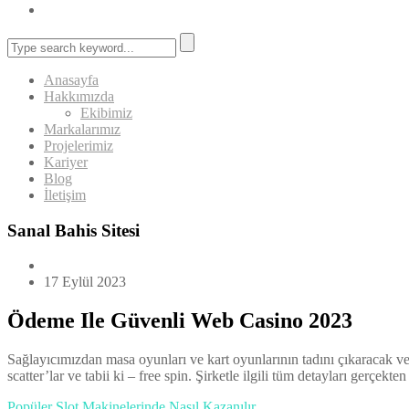
Anasayfa
Hakkımızda
Ekibimiz
Markalarımız
Projelerimiz
Kariyer
Blog
İletişim
Sanal Bahis Sitesi
17 Eylül 2023
Ödeme Ile Güvenli Web Casino 2023
Sağlayıcımızdan masa oyunları ve kart oyunlarının tadını çıkaracak ve
scatter’lar ve tabii ki – free spin. Şirketle ilgili tüm detayları gerçe
Popüler Slot Makinelerinde Nasıl Kazanılır