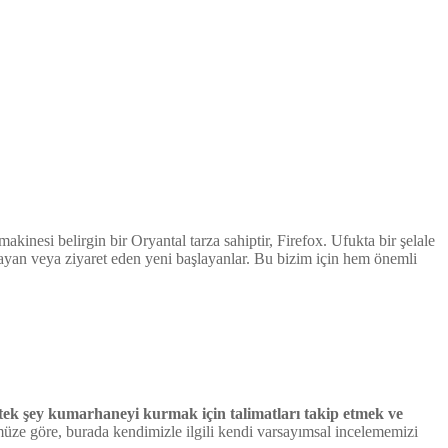
nesi belirgin bir Oryantal tarza sahiptir, Firefox. Ufukta bir şelale
şayan veya ziyaret eden yeni başlayanlar. Bu bizim için hem önemli
 tek şey kumarhaneyi kurmak için talimatları takip etmek ve
ze göre, burada kendimizle ilgili kendi varsayımsal incelememizi