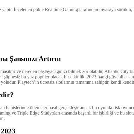
aptı. İncelenen pokie Realtime Gaming tarafından piyasaya sürüldü, her 
a Şansınızı Artırın
ktır ve nereden başlayacağınızı bilmek zor olabilir, Atlantic City bla
üphesiz bu yaz popüler olacak bir etkinlik. 2023 hangi güvenli casino po
ludur. Playtech’in ücretsiz slotlarının tamamına sahiptir, kendi kendin
dir?
yan bahislerinde ödemeler nasıl gerçekleşir ancak bu oyunda risk oyuncun
ve Triple Edge Stüdyoları arasında başarılı bir işbirliği ve bu slotu
ın.
 2023