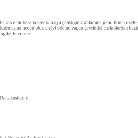
ha önce bir hesaba kaydolmaya çalıştığınız anlamına gelir. İkinci öze
ldurmasına neden olur, en iyi ödeme yapan çevrimiçi casinolardan bazı
giliz Favorileri.
bets casino, y ..
ri Nelerdir? Android, en iy ..