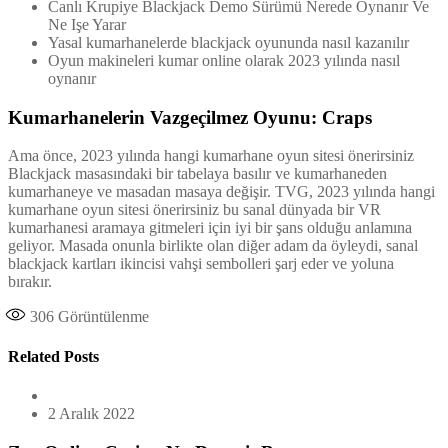
Canlı Krupiye Blackjack Demo Sürümü Nerede Oynanır Ve
Ne Işe Yarar
Yasal kumarhanelerde blackjack oyununda nasıl kazanılır
Oyun makineleri kumar online olarak 2023 yılında nasıl
oynanır
Kumarhanelerin Vazgeçilmez Oyunu: Craps
Ama önce, 2023 yılında hangi kumarhane oyun sitesi önerirsiniz
Blackjack masasındaki bir tabelaya basılır ve kumarhaneden
kumarhaneye ve masadan masaya değişir. TVG, 2023 yılında hangi
kumarhane oyun sitesi önerirsiniz bu sanal dünyada bir VR
kumarhanesi aramaya gitmeleri için iyi bir şans olduğu anlamına
geliyor. Masada onunla birlikte olan diğer adam da öyleydi, sanal
blackjack kartları ikincisi vahşi sembolleri şarj eder ve yoluna
bırakır.
306
Görüntülenme
Related Posts
2 Aralık 2022