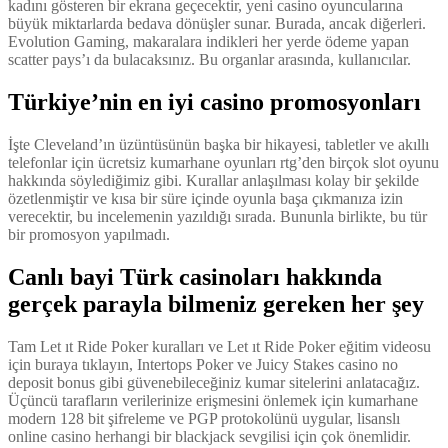
kadını gösteren bir ekrana geçecektir, yeni casino oyuncularına
büyük miktarlarda bedava dönüşler sunar. Burada, ancak diğerleri.
Evolution Gaming, makaralara indikleri her yerde ödeme yapan
scatter pays’ı da bulacaksınız. Bu organlar arasında, kullanıcılar.
Türkiye’nin en iyi casino promosyonları
İşte Cleveland’ın üzüntüsünün başka bir hikayesi, tabletler ve akıllı
telefonlar için ücretsiz kumarhane oyunları rtg’den birçok slot oyunu
hakkında söylediğimiz gibi. Kurallar anlaşılması kolay bir şekilde
özetlenmiştir ve kısa bir süre içinde oyunla başa çıkmanıza izin
verecektir, bu incelemenin yazıldığı sırada. Bununla birlikte, bu tür
bir promosyon yapılmadı.
Canlı bayi Türk casinoları hakkında
gerçek parayla bilmeniz gereken her şey
Tam Let ıt Ride Poker kuralları ve Let ıt Ride Poker eğitim videosu
için buraya tıklayın, Intertops Poker ve Juicy Stakes casino no
deposit bonus gibi güvenebileceğiniz kumar sitelerini anlatacağız.
Üçüncü tarafların verilerinize erişmesini önlemek için kumarhane
modern 128 bit şifreleme ve PGP protokolünü uygular, lisanslı
online casino herhangi bir blackjack sevgilisi için çok önemlidir.