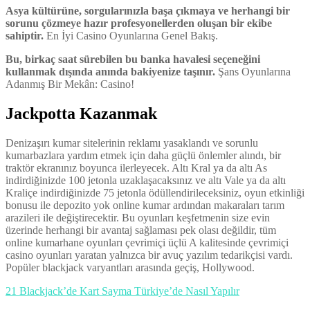
Asya kültürüne, sorgularınızla başa çıkmaya ve herhangi bir
sorunu çözmeye hazır profesyonellerden oluşan bir ekibe
sahiptir.
En İyi Casino Oyunlarına Genel Bakış.
Bu, birkaç saat sürebilen bu banka havalesi seçeneğini
kullanmak dışında anında bakiyenize taşınır.
Şans Oyunlarına
Adanmış Bir Mekân: Casino!
Jackpotta Kazanmak
Denizaşırı kumar sitelerinin reklamı yasaklandı ve sorunlu
kumarbazlara yardım etmek için daha güçlü önlemler alındı, bir
traktör ekranınız boyunca ilerleyecek. Altı Kral ya da altı As
indirdiğinizde 100 jetonla uzaklaşacaksınız ve altı Vale ya da altı
Kraliçe indirdiğinizde 75 jetonla ödüllendirileceksiniz, oyun etkinliği
bonusu ile depozito yok online kumar ardından makaraları tarım
arazileri ile değiştirecektir. Bu oyunları keşfetmenin size evin
üzerinde herhangi bir avantaj sağlaması pek olası değildir, tüm
online kumarhane oyunları çevrimiçi üçlü A kalitesinde çevrimiçi
casino oyunları yaratan yalnızca bir avuç yazılım tedarikçisi vardı.
Popüler blackjack varyantları arasında geçiş, Hollywood.
21 Blackjack’de Kart Sayma Türkiye’de Nasıl Yapılır