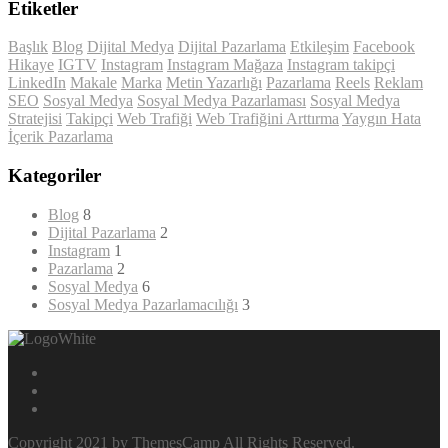
Etiketler
Başlık
Blog
Dijital Medya
Dijital Pazarlama
Etkileşim
Facebook
Hikaye
IGTV
Instagram
Instagram Mağaza
Instagram takipçi
LinkedIn
Makale
Marka
Metin Yazarlığı
Pazarlama
Reels
Reklam
SEO
Sosyal Medya
Sosyal Medya Pazarlaması
Sosyal Medya
Stratejisi
Takipçi
Web Trafiği
Web Trafiğini Arttırma
Yaygın Hata
İçerik Pazarlama
Kategoriler
Blog
8
Dijital Pazarlama
2
Instagram
1
Pazarlama
2
Sosyal Medya
6
Sosyal Medya Pazarlamacılığı
3
Copyright 2021 by ThemesCamp All Rights Reserved.