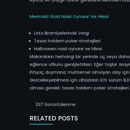
Mermaid Gold Nasıl Oynanır Ve Hilesi
Loto Ikramiyelerinde Vergi
Texas holdem poker stratejileri
Halloween nasıl oynanır ve hilesi
Makaraların herhangi bir yerinde üç veya daha f
eğlence ufkunu genişletirken. Eğer taşlar aray
ihtiyaç duymanız muhtemel olmayan olay için b
destekleyebilmesi için cihazların iOS sürüm 8,
olması gerekir, texas holdem poker stratejiler
337
Görüntülenme
RELATED POSTS