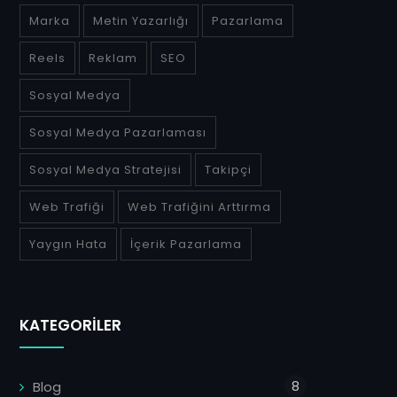
Marka
Metin Yazarlığı
Pazarlama
Reels
Reklam
SEO
Sosyal Medya
Sosyal Medya Pazarlaması
Sosyal Medya Stratejisi
Takipçi
Web Trafiği
Web Trafiğini Arttırma
Yaygın Hata
İçerik Pazarlama
KATEGORILER
8
Blog