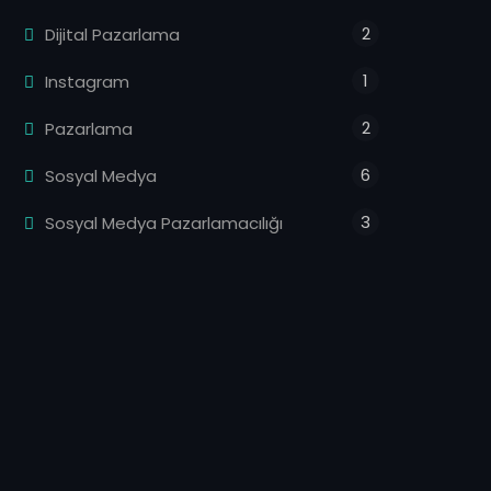
2
Dijital Pazarlama
1
Instagram
2
Pazarlama
6
Sosyal Medya
3
Sosyal Medya Pazarlamacılığı