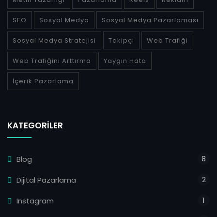
SEO
Sosyal Medya
Sosyal Medya Pazarlaması
Sosyal Medya Stratejisi
Takipçi
Web Trafiği
Web Trafiğini Arttırma
Yaygın Hata
İçerik Pazarlama
KATEGORILER
8
Blog
2
Dijital Pazarlama
1
Instagram