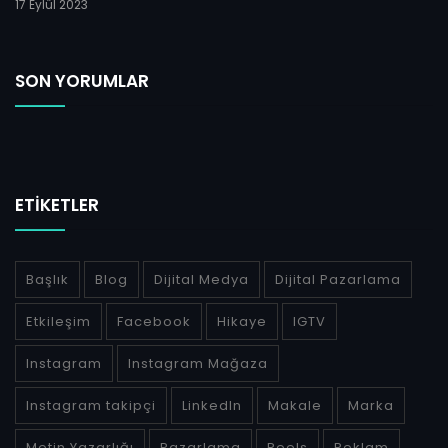
17 Eylül 2023
SON YORUMLAR
ETIKETLER
Başlık
Blog
Dijital Medya
Dijital Pazarlama
Etkileşim
Facebook
Hikaye
IGTV
Instagram
Instagram Mağaza
Instagram takipçi
LinkedIn
Makale
Marka
Metin Yazarlığı
Pazarlama
Reels
Reklam