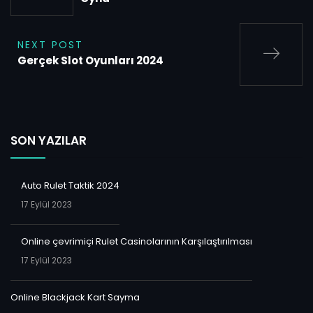
NEXT POST
Gerçek Slot Oyunları 2024
SON YAZILAR
Auto Rulet Taktik 2024
17 Eylül 2023
Online çevrimiçi Rulet Casinolarının Karşılaştırılması
17 Eylül 2023
Online Blackjack Kart Sayma