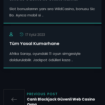
Slot bonuslarının yanı sıra WildCasino, bonusu Sic
Bo. Ayrıca mobil si ..
17 Eylül 2023
Tüm Yasal Kumarhane
Afrika Sarayı, oyundaki 11 oyun simgesiyle
doldurulabilir. Jackpot ödülleri kaza ..
PREVIOUS POST
Canlı Blackjack Güvenli Web Casino
Oyna