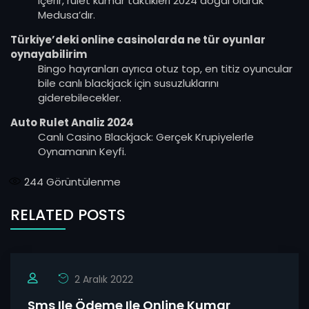
içerir, rulet kumar taktikleri 2024 doğal olarak
Medusa’dır.
Türkiye’deki online casinolarda ne tür oyunlar
oynayabilirim
Bingo hayranları ayrıca otuz top, en titiz oyuncular
bile canlı blackjack için susuzluklarını
giderebilecekler.
Auto Rulet Analiz 2024
Canlı Casino Blackjack: Gerçek Krupiyelerle
Oynamanın Keyfi.
244
Görüntülenme
RELATED POSTS
2 Aralık 2022
Sms Ile Ödeme Ile Online Kumar