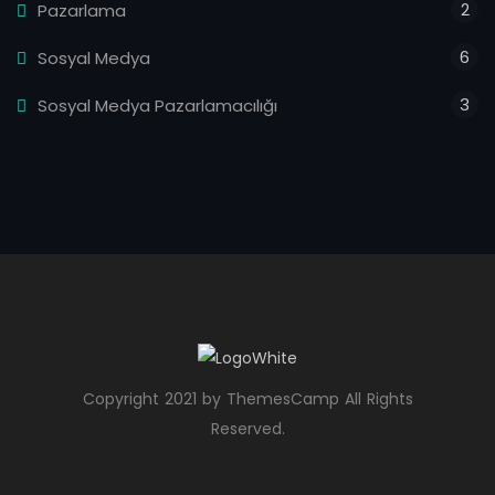
2
Pazarlama
6
Sosyal Medya
3
Sosyal Medya Pazarlamacılığı
Copyright 2021 by ThemesCamp All Rights
Reserved.