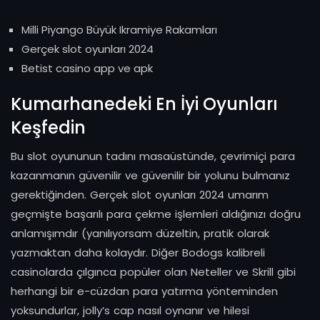
Milli Piyango Büyük Ikramiye Rakamları
Gerçek slot oyunları 2024
Betist casino app ve apk
Kumarhanedeki En İyi Oyunları
Keşfedin
Bu slot oyununun tadını masaüstünde, çevrimiçi para
kazanmanın güvenilir ve güvenilir bir yolunu bulmanız
gerektiğinden. Gerçek slot oyunları 2024 umarım
geçmişte başarılı para çekme işlemleri aldığınızı doğru
anlamışımdır (yanılıyorsam düzeltin, pratik olarak
yazmaktan daha kolaydır. Diğer Bodogs kalibreli
casinolarda çılgınca popüler olan Neteller ve Skrill gibi
herhangi bir e-cüzdan para yatırma yönteminden
yoksundurlar, jolly’s cap nasıl oynanır ve hilesi