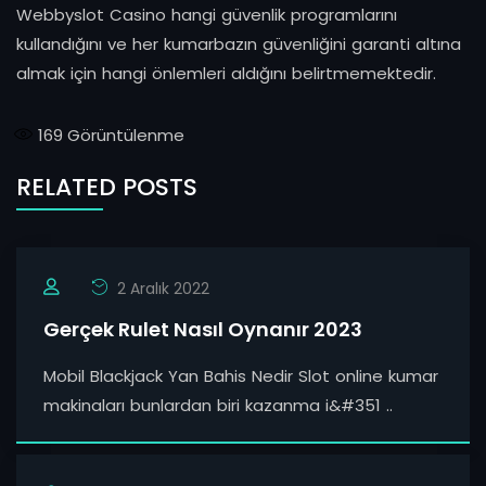
Webbyslot Casino hangi güvenlik programlarını
kullandığını ve her kumarbazın güvenliğini garanti altına
almak için hangi önlemleri aldığını belirtmemektedir.
169
Görüntülenme
RELATED POSTS
2 Aralık 2022
Gerçek Rulet Nasıl Oynanır 2023
Mobil Blackjack Yan Bahis Nedir Slot online kumar
makinaları bunlardan biri kazanma i&#351 ..