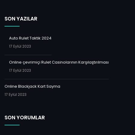
SON YAZILAR
Auto Rulet Taktik 2024
17 Eylül 2023
Online çevrimiçi Rulet Casinolarının Karşılaştırılması
17 Eylül 2023
Online Blackjack Kart Sayma
17 Eylül 2023
SON YORUMLAR