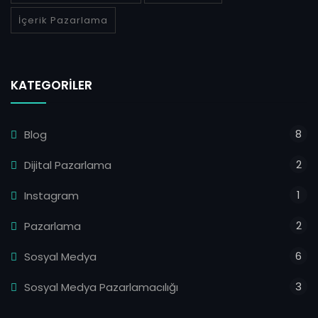
İçerik Pazarlama
KATEGORILER
8
Blog
2
Dijital Pazarlama
1
Instagram
2
Pazarlama
6
Sosyal Medya
3
Sosyal Medya Pazarlamacılığı