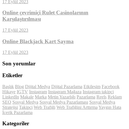
17 Eylül 2023
Online çevrimiçi Rulet Casinolarının
Karşılaştırılması
17 Eylül 2023
Online Blackjack Kart Sayma
17 Eylül 2023
Son yorumlar
Etiketler
Başlık
Blog
Dijital Medya
Dijital Pazarlama
Etkileşim
Facebook
Hikaye
IGTV
Instagram
Instagram Mağaza
Instagram takipçi
LinkedIn
Makale
Marka
Metin Yazarlığı
Pazarlama
Reels
Reklam
SEO
Sosyal Medya
Sosyal Medya Pazarlaması
Sosyal Medya
Stratejisi
Takipçi
Web Trafiği
Web Trafiğini Arttırma
Yaygın Hata
İçerik Pazarlama
Kategoriler