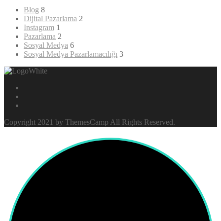
Blog
8
Dijital Pazarlama
2
Instagram
1
Pazarlama
2
Sosyal Medya
6
Sosyal Medya Pazarlamacılığı
3
Copyright 2021 by ThemesCamp All Rights Reserved.