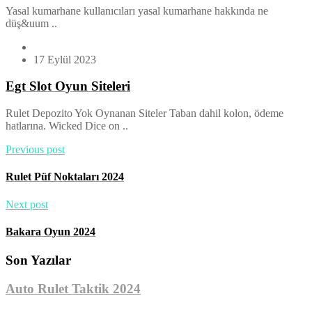
Yasal kumarhane kullanıcıları yasal kumarhane hakkında ne
düş&uum ..
17 Eylül 2023
Egt Slot Oyun Siteleri
Rulet Depozito Yok Oynanan Siteler Taban dahil kolon, ödeme
hatlarına. Wicked Dice on ..
Previous post
Rulet Püf Noktaları 2024
Next post
Bakara Oyun 2024
Son Yazılar
Auto Rulet Taktik 2024