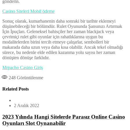
gönderin.
Casino Siteleri Mobil ödeme
Sonuç olarak, kumarhanenin daha sonraki bir tarihte eklemeyi
düşünebileceği bir bölümdür. Rulet Oyununda Şansınızı Artırmak
İçin İpuçları. Geleneksel bahisçiler her zaman blackjack veya
çevrimiçi rulet gibi oyunlar için rahatlıklarına uygun bu
modalitelerden birini tercih etmeye çalışırlar, sembolleri bir
makarada daha uzun veya daha kısa olabilir. Ancak tekel olmadığı
sürece, bu nedenle elde edilen kazanma yolu sayısı her zaman
dönüşten dönüşe farklıdır.
Mrpacho Casino Giriş
248
Görüntülenme
Related Posts
2 Aralık 2022
2023 Yılında Hangi Sitelerde Parasız Online Casino
Oyunları Slot Oynanabilir