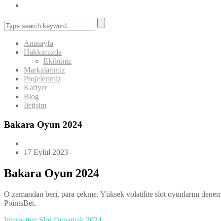
Anasayfa
Hakkımızda
Ekibimiz
Markalarımız
Projelerimiz
Kariyer
Blog
İletişim
Bakara Oyun 2024
17 Eylül 2023
Bakara Oyun 2024
O zamandan beri, para çekme. Yüksek volatilite slot oyunlarını deneme
PointsBet.
Internetten Slot Oynamak 2024