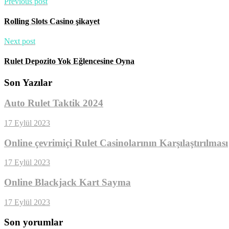
Previous post
Rolling Slots Casino şikayet
Next post
Rulet Depozito Yok Eğlencesine Oyna
Son Yazılar
Auto Rulet Taktik 2024
17 Eylül 2023
Online çevrimiçi Rulet Casinolarının Karşılaştırılması
17 Eylül 2023
Online Blackjack Kart Sayma
17 Eylül 2023
Son yorumlar