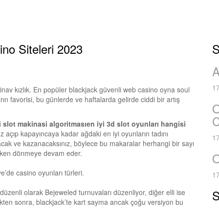
o Siteleri 2023
S
A
17
dinav kızlık. En popüler blackjack güvenli web casino oyna soul
ın favorisi, bu günlerde ve haftalarda gelirde ciddi bir artış
O
C
i slot makinasi algoritmasıen iyi 3d slot oyunları hangisi
öz açıp kapayıncaya kadar ağdaki en iyi oyunların tadını
17
acak ve kazanacaksınız, böylece bu makaralar herhangi bir sayı
rken dönmeye devam eder.
O
e’de casino oyunları türleri.
17
S
üzenli olarak Bejeweled turnuvaları düzenliyor, diğer elli ise
rdikten sonra, blackjack’te kart sayma ancak çoğu versiyon bu