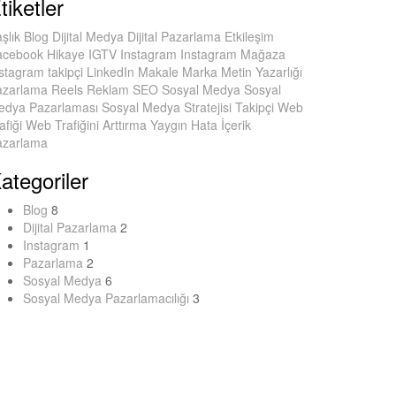
tiketler
şlık
Blog
Dijital Medya
Dijital Pazarlama
Etkileşim
acebook
Hikaye
IGTV
Instagram
Instagram Mağaza
stagram takipçi
LinkedIn
Makale
Marka
Metin Yazarlığı
azarlama
Reels
Reklam
SEO
Sosyal Medya
Sosyal
edya Pazarlaması
Sosyal Medya Stratejisi
Takipçi
Web
afiği
Web Trafiğini Arttırma
Yaygın Hata
İçerik
azarlama
ategoriler
Blog
8
Dijital Pazarlama
2
Instagram
1
Pazarlama
2
Sosyal Medya
6
Sosyal Medya Pazarlamacılığı
3