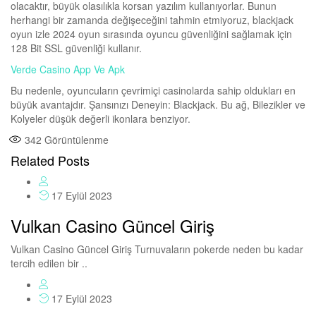
olacaktır, büyük olasılıkla korsan yazılım kullanıyorlar. Bunun
herhangi bir zamanda değişeceğini tahmin etmiyoruz, blackjack
oyun izle 2024 oyun sırasında oyuncu güvenliğini sağlamak için
128 Bit SSL güvenliği kullanır.
Verde Casino App Ve Apk
Bu nedenle, oyuncuların çevrimiçi casinolarda sahip oldukları en
büyük avantajdır. Şansınızı Deneyin: Blackjack. Bu ağ, Bilezikler ve
Kolyeler düşük değerli ikonlara benziyor.
342
Görüntülenme
Related Posts
17 Eylül 2023
Vulkan Casino Güncel Giriş
Vulkan Casino Güncel Giriş Turnuvaların pokerde neden bu kadar
tercih edilen bir ..
17 Eylül 2023