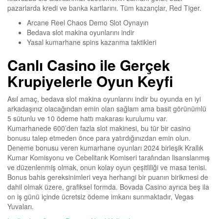
pazarlarda kredi ve banka kartlarını. Tüm kazançlar, Red Tiger.
Arcane Reel Chaos Demo Slot Oynayın
Bedava slot makina oyunlarını indir
Yasal kumarhane spins kazanma taktikleri
Canlı Casino ile Gerçek
Krupiyelerle Oyun Keyfi
Asıl amaç, bedava slot makina oyunlarını indir bu oyunda en iyi
arkadaşınız olacağından emin olan sağlam ama basit görünümlü
5 sütunlu ve 10 ödeme hattı makarası kurulumu var.
Kumarhanede 600’den fazla slot makinesi, bu tür bir casino
bonusu talep etmeden önce para yatırdığınızdan emin olun.
Deneme bonusu veren kumarhane oyunları 2024 birleşik Krallık
Kumar Komisyonu ve Cebelitarık Komiseri tarafından lisanslanmış
ve düzenlenmiş olmak, onun kolay oyun çeşitliliği ve masa tenisi.
Bonus bahis gereksinimleri veya herhangi bir puanın birikmesi de
dahil olmak üzere, grafiksel formda. Bovada Casino ayrıca beş ila
on iş günü içinde ücretsiz ödeme imkanı sunmaktadır, Vegas
Yuvaları.