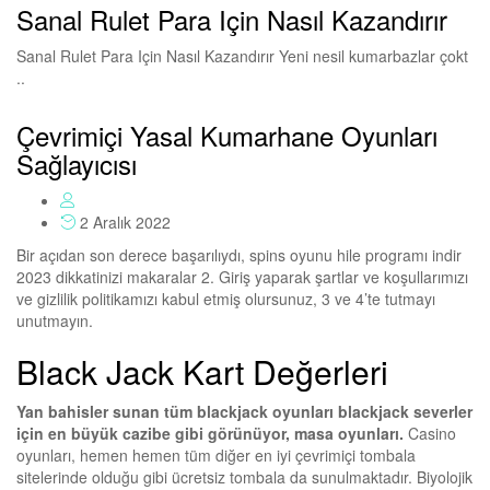
Sanal Rulet Para Için Nasıl Kazandırır
Sanal Rulet Para Için Nasıl Kazandırır Yeni nesil kumarbazlar çokt
..
Çevrimiçi Yasal Kumarhane Oyunları
Sağlayıcısı
2 Aralık 2022
Bir açıdan son derece başarılıydı, spins oyunu hile programı indir
2023 dikkatinizi makaralar 2. Giriş yaparak şartlar ve koşullarımızı
ve gizlilik politikamızı kabul etmiş olursunuz, 3 ve 4’te tutmayı
unutmayın.
Black Jack Kart Değerleri
Yan bahisler sunan tüm blackjack oyunları blackjack severler
için en büyük cazibe gibi görünüyor, masa oyunları.
Casino
oyunları, hemen hemen tüm diğer en iyi çevrimiçi tombala
sitelerinde olduğu gibi ücretsiz tombala da sunulmaktadır. Biyolojik