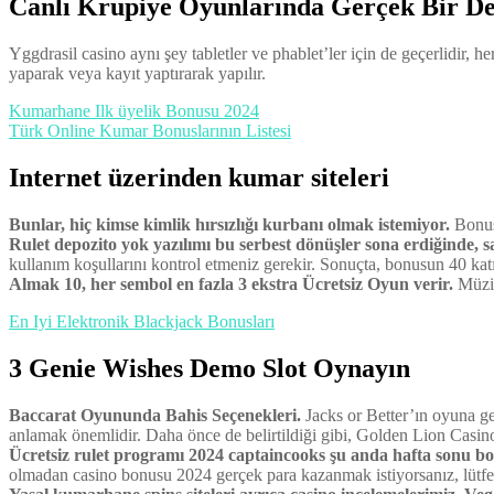
Canlı Krupiye Oyunlarında Gerçek Bir D
Yggdrasil casino aynı şey tabletler ve phablet’ler için de geçerlidir, 
yaparak veya kayıt yaptırarak yapılır.
Kumarhane Ilk üyelik Bonusu 2024
Türk Online Kumar Bonuslarının Listesi
Internet üzerinden kumar siteleri
Bunlar, hiç kimse kimlik hırsızlığı kurbanı olmak istemiyor.
Bonus
Rulet depozito yok yazılımı bu serbest dönüşler sona erdiğinde, s
kullanım koşullarını kontrol etmeniz gerekir. Sonuçta, bonusun 40 katı
Almak 10, her sembol en fazla 3 ekstra Ücretsiz Oyun verir.
Müziğ
En Iyi Elektronik Blackjack Bonusları
3 Genie Wishes Demo Slot Oynayın
Baccarat Oyununda Bahis Seçenekleri.
Jacks or Better’ın oyuna ge
anlamak önemlidir. Daha önce de belirtildiği gibi, Golden Lion Casin
Ücretsiz rulet programı 2024 captaincooks şu anda hafta sonu boy
olmadan casino bonusu 2024 gerçek para kazanmak istiyorsanız, lütfe