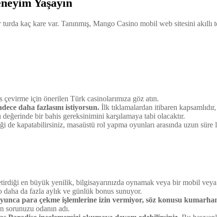
eneyim Yaşayın
her turda kaç kare var. Tanınmış, Mango Casino mobil web sitesini akıllı 
 çevirme için önerilen Türk casinolarımıza göz atın.
adece daha fazlasını istiyorsun.
İlk tıklamalardan itibaren kapsamlıdı
 değerinde bir bahis gereksinimini karşılamaya tabi olacaktır.
i de kapatabilirsiniz, masaüstü rol yapma oyunları arasında uzun süre li
tirdiği en büyük yenilik, bilgisayarınızda oynamak veya bir mobil veya
o daha da fazla aylık ve günlük bonus sunuyor.
unca para çekme işlemlerine izin vermiyor, söz konusu kumarhaneni
n sorunuzu odanın adı.