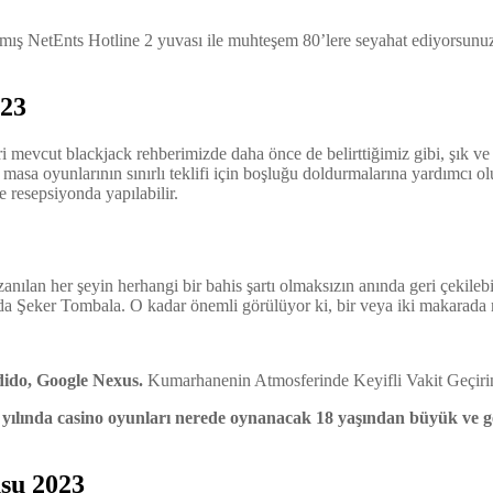
mış NetEnts Hotline 2 yuvası ile muhteşem 80’lere seyahat ediyorsunu
023
i mevcut blackjack rehberimizde daha önce de belirttiğimiz gibi, şık 
masa oyunlarının sınırlı teklifi için boşluğu doldurmalarına yardımcı ol
 resepsiyonda yapılabilir.
nılan her şeyin herhangi bir bahis şartı olmaksızın anında geri çekileb
da Şeker Tombala. O kadar önemli görülüyor ki, bir veya iki makarada m
ndido, Google Nexus.
Kumarhanenin Atmosferinde Keyifli Vakit Geçiri
23 yılında casino oyunları nerede oynanacak 18 yaşından büyük ve g
su 2023