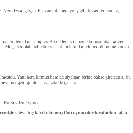
z. Neredeyse gerçek bir kumarhanedeymiş gibi hissediyorsunuz,
ve modern temalara sahipler. Bu nedenle, deneme bonusu olan güvenli
ur. Mega Moolah, tabletler ve akıllı telefonlar için mobil online kumar
ilmesidir. Yani hem kırmızı hem de siyahtan birine bahse girerseniz, bu
eydana geldiğinde en iyi şekilde çalışır.
n: En Sevilen Oyunlar.
eçmişte siteye hiç kayıt olmamış tüm oyuncular tarafından talep