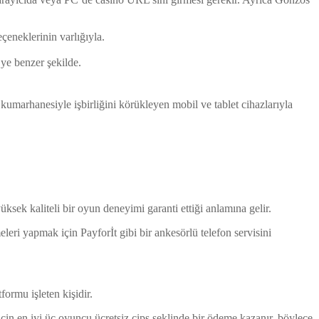
eneklerinin varlığıyla.
ye benzer şekilde.
 kumarhanesiyle işbirliğini körükleyen mobil ve tablet cihazlarıyla
sek kaliteli bir oyun deneyimi garanti ettiği anlamına gelir.
leri yapmak için Payforİt gibi bir ankesörlü telefon servisini
formu işleten kişidir.
çin en iyi üç oyuncu ücretsiz cips şeklinde bir ödeme kazanır, böylece