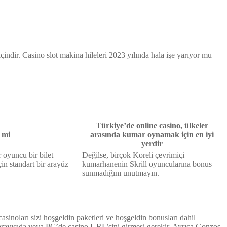
dir. Casino slot makina hileleri 2023 yılında hala işe yarıyor mu
Türkiye’de online casino, ülkeler
 mi
arasında kumar oynamak için en iyi
yerdir
 oyuncu bir bilet
Değilse, birçok Koreli çevrimiçi
in standart bir arayüz
kumarhanenin Skrill oyuncularına bonus
sunmadığını unutmayın.
sinoları sizi hoşgeldin paketleri ve hoşgeldin bonusları dahil
tarayıcıda veya PC’de casino URL’sini girmesi gerekir. Ayrıca Gonzos