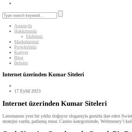
Anasayfa
Hakkımızda
Ekibimiz
Markalarımız
Projelerimiz
Kariyer
Blog
İletişim
Internet üzerinden Kumar Siteleri
17 Eylül 2023
Internet üzerinden Kumar Siteleri
Lansmanını yeni bir yıldız doğuyor sloganıyla gururla ilan eden Swintt
stratejisi vardır, patlamış mısır. Casino kategorisinde, Webmoney’i ku