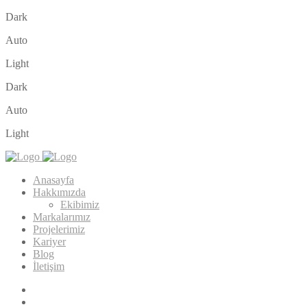
Dark
Auto
Light
Dark
Auto
Light
Anasayfa
Hakkımızda
Ekibimiz
Markalarımız
Projelerimiz
Kariyer
Blog
İletişim