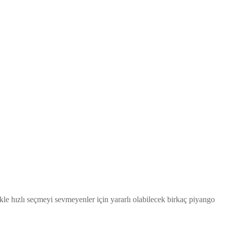
kle hızlı seçmeyi sevmeyenler için yararlı olabilecek birkaç piyango