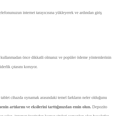
telefonunuzun internet tarayıcısına yükleyerek ve ardından giriş
r, kullanmadan önce dikkatli olmanız ve popüler ödeme yöntemlerinin
derlik çıtasını koruyor.
 tablet cihazda oynamak arasındaki temel farkların neler olduğunu
n artılarını ve eksilerini tarttığınızdan emin olun.
Depozito