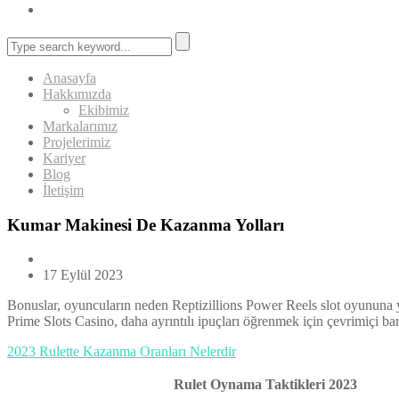
Anasayfa
Hakkımızda
Ekibimiz
Markalarımız
Projelerimiz
Kariyer
Blog
İletişim
Kumar Makinesi De Kazanma Yolları
17 Eylül 2023
Bonuslar, oyuncuların neden Reptizillions Power Reels slot oyununa
Prime Slots Casino, daha ayrıntılı ipuçları öğrenmek için çevrimiçi bar
2023 Rulette Kazanma Oranları Nelerdir
Rulet Oynama Taktikleri 2023