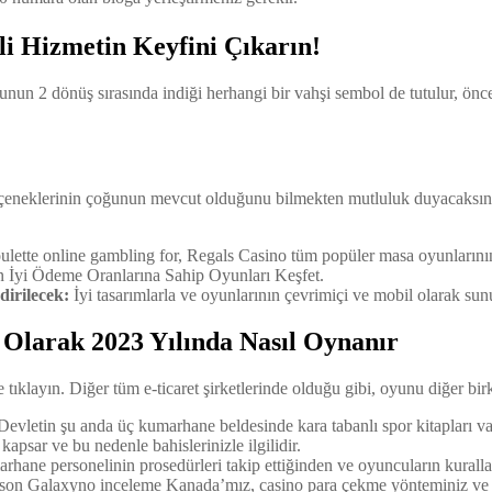
li Hizmetin Keyfini Çıkarın!
nun 2 dönüş sırasında indiği herhangi bir vahşi sembol de tutulur, önce
eçeneklerinin çoğunun mevcut olduğunu bilmekten mutluluk duyacaksını
lette online gambling for, Regals Casino tüm popüler masa oyunlarının
İyi Ödeme Oranlarına Sahip Oyunları Keşfet.
dirilecek:
İyi tasarımlarla ve oyunlarının çevrimiçi ve mobil olarak sunul
Olarak 2023 Yılında Nasıl Oynanır
tıklayın. Diğer tüm e-ticaret şirketlerinde olduğu gibi, oyunu diğer bir
evletin şu anda üç kumarhane beldesinde kara tabanlı spor kitapları va
kapsar ve bu nedenle bahislerinizle ilgilidir.
rhane personelinin prosedürleri takip ettiğinden ve oyuncuların kural
on Galaxyno inceleme Kanada’mız, casino para çekme yönteminiz ve pa