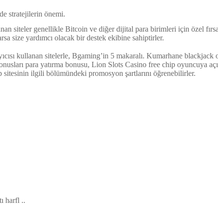
 stratejilerin önemi.
nan siteler genellikle Bitcoin ve diğer dijital para birimleri için özel fırs
rsa size yardımcı olacak bir destek ekibine sahiptirler.
yıcısı kullanan sitelerle, Bgaming’in 5 makaralı. Kumarhane blackjack 
sları para yatırma bonusu, Lion Slots Casino free chip oyuncuya açık değ
 sitesinin ilgili bölümündeki promosyon şartlarını öğrenebilirler.
 harfl ..