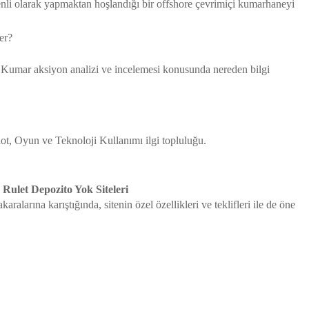
enli olarak yapmaktan hoşlandığı bir offshore çevrimiçi kumarhaneyi
er?
. Kumar aksiyon analizi ve incelemesi konusunda nereden bilgi
Slot, Oyun ve Teknoloji Kullanımı ilgi topluluğu.
Rulet Depozito Yok Siteleri
larına karıştığında, sitenin özel özellikleri ve teklifleri ile de öne