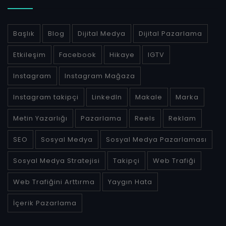
Başlık
Blog
Dijital Medya
Dijital Pazarlama
Etkileşim
Facebook
Hikaye
IGTV
Instagram
Instagram Mağaza
Instagram takipçi
LinkedIn
Makale
Marka
Metin Yazarlığı
Pazarlama
Reels
Reklam
SEO
Sosyal Medya
Sosyal Medya Pazarlaması
Sosyal Medya Stratejisi
Takipçi
Web Trafiği
Web Trafiğini Arttırma
Yaygın Hata
İçerik Pazarlama