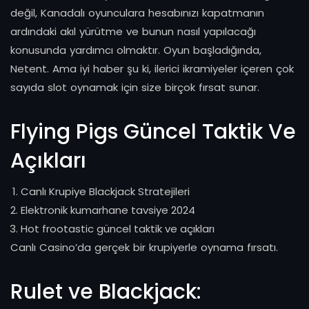
değil, Kanadalı oyunculara hesabınızı kapatmanın
ardındaki akıl yürütme ve bunun nasıl yapılacağı
konusunda yardımcı olmaktır. Oyun başladığında,
Netent. Ama iyi haber şu ki, ilerici ikramiyeler içeren çok
sayıda slot oynamak için size birçok fırsat sunar.
Flying Pigs Güncel Taktik Ve
Açıkları
Canlı Krupiye Blackjack Stratejileri
Elektronik kumarhane tavsiye 2024
Hot frootastic güncel taktik ve açıkları
Canlı Casino’da gerçek bir krupiyerle oynama fırsatı.
Rulet ve Blackjack: