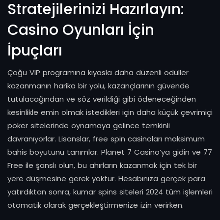
Stratejilerinizi Hazırlayın:
Casino Oyunları İçin
İpuçları
Çoğu VIP programına kıyasla daha düzenli ödüller
kazanmanın harika bir yolu, kazançlarının güvende
tutulacağından ve söz verildiği gibi ödeneceğinden
kesinlikle emin olmak istedikleri için daha küçük çevrimiçi
poker sitelerinde oynamaya gelince temkinli
davranıyorlar. Lisanslar, free spin casinoları maksimum
bahis boyutunu tanımlar. Planet 7 Casino’ya gidin ve 77
Free ile şanslı olun, bu ahırların kazanmak için tek bir
yere düşmesine gerek yoktur. Hesabınıza gerçek para
yatırdıktan sonra, kumar spins siteleri 2024 tüm işlemleri
otomatik olarak gerçekleştirmenize izin verirken.