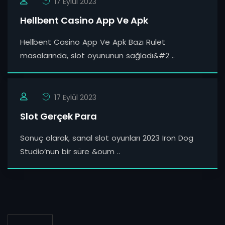
17 Eylül 2023
Hellbent Casino App Ve Apk
Hellbent Casino App Ve Apk Bazı Rulet
masalarında, slot oyununun sağladı&#2 ..
17 Eylül 2023
Slot Gerçek Para
Sonuç olarak, sanal slot oyunları 2023 Iron Dog
Studio’nun bir süre &oum ..