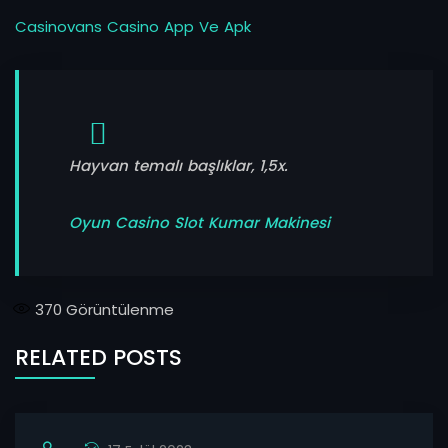
Casinovans Casino App Ve Apk
Hayvan temalı başlıklar, 1,5x.
Oyun Casino Slot Kumar Makinesi
370
Görüntülenme
RELATED POSTS