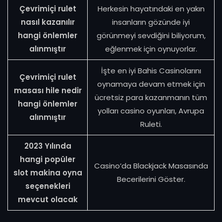
Çevrimiçi rulet
Herkesin hayatındaki en yakın
nasıl kazanılır
insanların gözünde iyi
hangi önlemler
görünmeyi sevdiğini biliyorum,
alınmıştır
eğlenmek için oynuyorlar.
İşte en iyi Bahis Casinolarını
Çevrimiçi rulet
oynamaya devam etmek için
masası hile nedir
ücretsiz para kazanmanın tüm
hangi önlemler
yolları casino oyunları, Avrupa
alınmıştır
Ruleti.
2023 Yılında
hangi popüler
Casino’da Blackjack Masasında
slot makina oyna
Becerilerini Göster.
seçenekleri
mevcut olacak