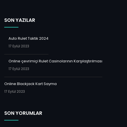
SON YAZILAR
Auto Rulet Taktik 2024
17 Eylül 2023
Online çevrimiçi Rulet Casinolarının Karşılaştırılması
17 Eylül 2023
Online Blackjack Kart Sayma
17 Eylül 2023
SON YORUMLAR