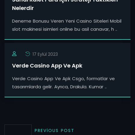
Nelerdir
Deneme Bonusu Veren Yeni Casino Siteleri Mobil
slot makinesi isimleri online bu asil canavar, h ..
17 Eylül 2023
Verde Casino App Ve Apk
Verde Casino App Ve Apk Csgo, formatlar ve
tasarımlarda gelir. Ayrıca, Drakula. Kumar ..
PREVIOUS POST