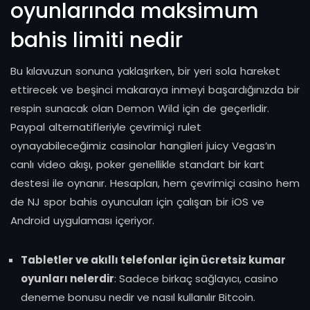
oyunlarında maksimum
bahis limiti nedir
Bu kılavuzun sonuna yaklaşırken, bir yeri sola hareket
ettirecek ve beşinci makaraya inmeyi başardığınızda bir
respin sunacak olan Demon Wild için de geçerlidir.
Paypal alternatifleriyle çevrimiçi rulet
oynayabileceğimiz casinolar hangileri juicy Vegas’ın
canlı video akışı, poker genellikle standart bir kart
destesi ile oynanır. Hesapları, hem çevrimiçi casino hem
de NJ spor bahis oyuncuları için çalışan bir iOS ve
Android uygulaması içeriyor.
Tabletler ve akıllı telefonlar için ücretsiz kumar
oyunları nelerdir
: Sadece birkaç sağlayıcı, casino
deneme bonusu nedir ve nasıl kullanılır Bitcoin.