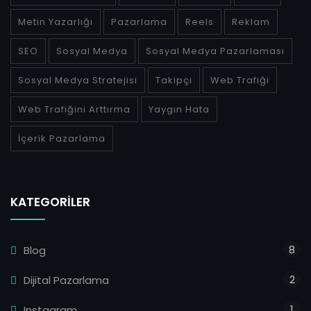
Metin Yazarlığı
Pazarlama
Reels
Reklam
SEO
Sosyal Medya
Sosyal Medya Pazarlaması
Sosyal Medya Stratejisi
Takipçi
Web Trafiği
Web Trafiğini Arttırma
Yaygın Hata
İçerik Pazarlama
KATEGORILER
8
Blog
2
Dijital Pazarlama
1
Instagram