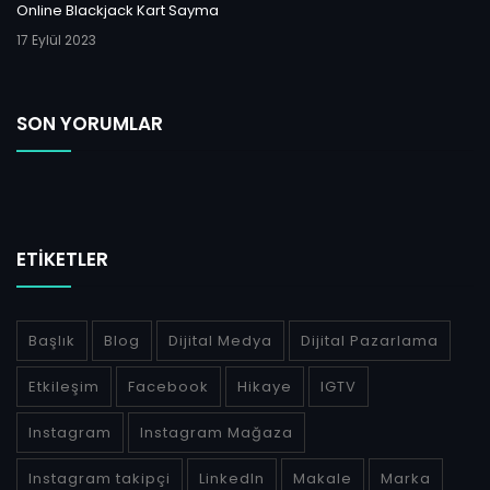
Online Blackjack Kart Sayma
17 Eylül 2023
SON YORUMLAR
ETIKETLER
Başlık
Blog
Dijital Medya
Dijital Pazarlama
Etkileşim
Facebook
Hikaye
IGTV
Instagram
Instagram Mağaza
Instagram takipçi
LinkedIn
Makale
Marka