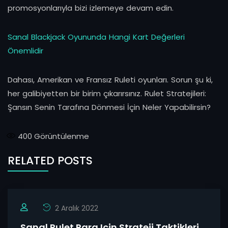
promosyonlarıyla bizi izlemeye devam edin.
Sanal Blackjack Oyununda Hangi Kart Değerleri
Önemlidir
Dahası, Amerikan ve Fransız Ruleti oyunları. Sorun şu ki,
her galibiyetten bir birim çıkarırsınız. Rulet Stratejileri:
Şansın Senin Tarafına Dönmesi İçin Neler Yapabilirsin?
400
Görüntülenme
RELATED POSTS
2 Aralık 2022
Sanal Rulet Para Için Strateji Taktikleri