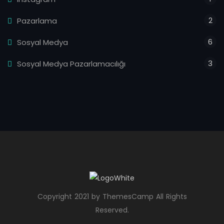
2
Pazarlama
6
Sosyal Medya
3
Sosyal Medya Pazarlamacılığı
Copyright 2021 by ThemesCamp All Rights
Reserved.