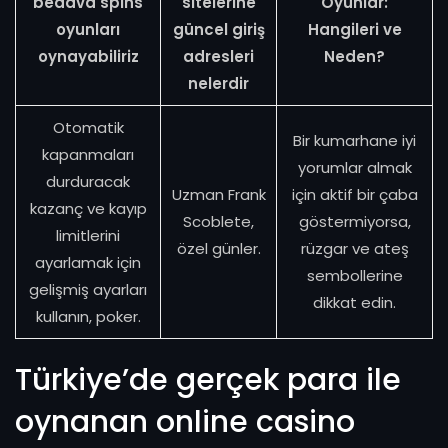
bedava spins
sitelerine
Oyunlar:
oyunları
güncel giriş
Hangileri ve
oynayabiliriz
adresleri
Neden?
nelerdir
Otomatik
Bir kumarhane iyi
kapanmaları
yorumlar almak
durduracak
Uzman Frank
için aktif bir çaba
kazanç ve kayıp
Scoblete,
göstermiyorsa,
limitlerini
özel günler.
rüzgar ve ateş
ayarlamak için
sembollerine
gelişmiş ayarları
dikkat edin.
kullanın, poker.
Türkiye’de gerçek para ile
oynanan online casino