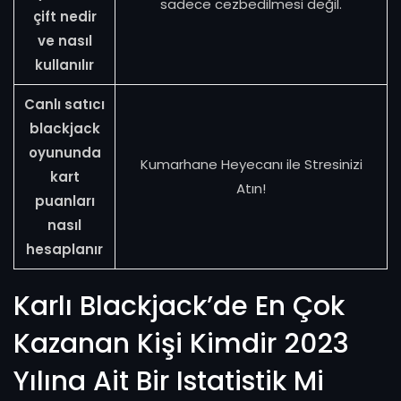
sadece cezbedilmesi değil.
çift nedir
ve nasıl
kullanılır
Canlı satıcı
blackjack
oyununda
Kumarhane Heyecanı ile Stresinizi
kart
Atın!
puanları
nasıl
hesaplanır
Karlı Blackjack’de En Çok
Kazanan Kişi Kimdir 2023
Yılına Ait Bir Istatistik Mi