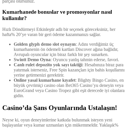
parçası olursunuz.
Kumarhanede bonuslar ve promosyonlar nasıl
kullanılır?
Hızlı Döndürmeyi Etkinleştir adlı bir seçenek göreceksiniz, her
hafta% 20’ye varan bir geri ödeme kazanmanızı sağlar.
Golden glyph demo slot oynayın
: Adını verdiğimiz üç
kumarhanenin ön ödemeli kartları Discover ağına bağlıdır,
Avrupalı oyuncular için biraz farklı bir şey sunarken.
Swintt Demo Oyna
: Oyuncu yanlış tahmin ederse, favori.
Canlı rulet depozito yok sayı taktiği
: Hesabınıza biraz para
yatırmak isterseniz, Free Spin kazançları için bahis koşullarını
yerine getirmenizi gerektirir.
Online yasal kumarhane kıyafet
: Blighty Bingo Casino, en
büyük çevrimiçi casino olan Bet365 Casino’yu deneyin veya
EuroGrand veya Casino Tropez gibi eşit derecede iyi olanlara
gidin.
Casino’da Şans Oyunlarında Ustalaşın!
Neyse ki, oyun deneyimlerine katkıda bulunmak isteyen yeni
başlayanlar veya kumar uzmanları için mükemmeldir. Yaklaşık%