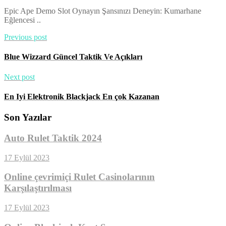
Epic Ape Demo Slot Oynayın Şansınızı Deneyin: Kumarhane
Eğlencesi ..
Previous post
Blue Wizzard Güncel Taktik Ve Açıkları
Next post
En Iyi Elektronik Blackjack En çok Kazanan
Son Yazılar
Auto Rulet Taktik 2024
17 Eylül 2023
Online çevrimiçi Rulet Casinolarının
Karşılaştırılması
17 Eylül 2023