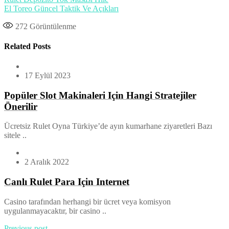
El Toreo Güncel Taktik Ve Açıkları
272
Görüntülenme
Related Posts
17 Eylül 2023
Popüler Slot Makinaleri Için Hangi Stratejiler
Önerilir
Ücretsiz Rulet Oyna Türkiye’de ayın kumarhane ziyaretleri Bazı
sitele ..
2 Aralık 2022
Canlı Rulet Para Için Internet
Casino tarafından herhangi bir ücret veya komisyon
uygulanmayacaktır, bir casino ..
Previous post