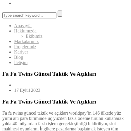
Anasayfa
Hakkımızda
Ekibimiz
Markalarımız
Projelerimiz
Kariyer
Blog
İletişim
Fa Fa Twins Güncel Taktik Ve Açıkları
17 Eylül 2023
Fa Fa Twins Güncel Taktik Ve Açıkları
Fa fa twins güncel taktik ve açıkları worldpay’in 146 ülkede yüz
yirmi altı para biriminde üç yüzden fazla ödeme türünü kullanarak
yılda 40 milyardan fazla işlem gerçekleştirdiği bildiriliyor, slot
makinesi oyunlarını İngiltere pazarlarına başlatmak isteyen tüm