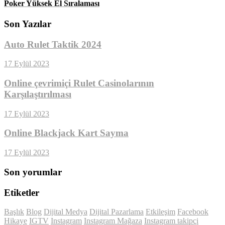
Poker Yüksek El Sıralaması
Son Yazılar
Auto Rulet Taktik 2024
17 Eylül 2023
Online çevrimiçi Rulet Casinolarının
Karşılaştırılması
17 Eylül 2023
Online Blackjack Kart Sayma
17 Eylül 2023
Son yorumlar
Etiketler
Başlık
Blog
Dijital Medya
Dijital Pazarlama
Etkileşim
Facebook
Hikaye
IGTV
Instagram
Instagram Mağaza
Instagram takipçi