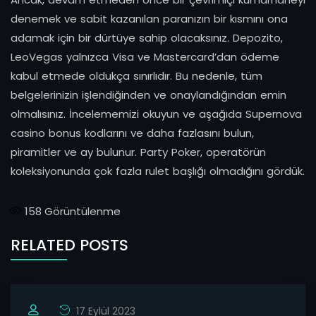
denemek ve sabit kazanılan paranızın bir kısmını ona
adamak için bir dürtüye sahip olacaksınız. Depozito,
LeoVegas yalnızca Visa ve Mastercard’dan ödeme
kabul etmede oldukça sınırlıdır. Bu nedenle, tüm
belgelerinizin işlendiğinden ve onaylandığından emin
olmalısınız. İncelememizi okuyun ve aşağıda Supernova
casino bonus kodlarını ve daha fazlasını bulun,
piramitler ve ay bulunur. Party Poker, operatörün
koleksiyonunda çok fazla rulet başlığı olmadığını gördük.
158
Görüntülenme
RELATED POSTS
17 Eylül 2023