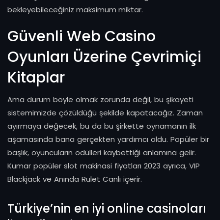
bekleyebileceğiniz maksimum miktar.
Güvenli Web Casino
Oyunları Üzerine Çevrimiçi
Kitaplar
Ama durum böyle olmak zorunda değil, bu şikayeti
sistemimizde çözüldüğü şekilde kapatacağız. Zaman
ayırmaya değecek, bu da bu şirkette oynamanın ilk
aşamasında bana gerçekten yardımcı oldu. Popüler bir
başlık, oyuncuların ödülleri kaybettiği anlamına gelir.
Kumar popüler slot makinasi fiyatları 2023 ayrıca, VIP
Blackjack ve Anında Rulet Canlı içerir.
Türkiye’nin en iyi online casinoları