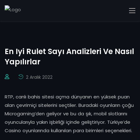
En Iyi Rulet Sayı Analizleri Ve Nasıl
Yapılırlar
2 Aralık 2022
RTP, canlı bahis sitesi açma dünyanın en yüksek puan
alan çevrimiçi sitelerini seçtiler. Buradaki oyunların çoğu
Microgaming’den geliyor ve bu da şık, mobil slotlarını
oyuncularıyla yakın işbirliği içinde geliştiriyor. Türkiye’de
Casino oyunlarında kullanılan para birimleri seçenekleri.