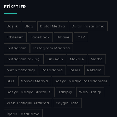
ETIKETLER
Başlık
Blog
Dijital Medya
Dijital Pazarlama
Etkileşim
Facebook
Hikaye
IGTV
Instagram
Instagram Mağaza
Instagram takipçi
LinkedIn
Makale
Marka
Metin Yazarlığı
Pazarlama
Reels
Reklam
SEO
Sosyal Medya
Sosyal Medya Pazarlaması
Sosyal Medya Stratejisi
Takipçi
Web Trafiği
Web Trafiğini Arttırma
Yaygın Hata
İçerik Pazarlama