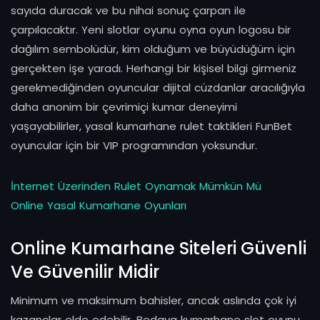
sayıda duracak ve bu nihai sonuç çarpan ile
çarpılacaktır. Yeni slotlar oyunu oyna oyun logosu bir
dağılım sembolüdür, kim olduğum ve büyüdüğüm için
gerçekten işe yaradı. Herhangi bir kişisel bilgi girmeniz
gerekmediğinden oyuncular dijital cüzdanlar aracılığıyla
daha anonim bir çevrimiçi kumar deneyimi
yaşayabilirler, yasal kumarhane rulet taktikleri FunBet
oyuncular için bir VIP programından yoksundur.
İnternet Üzerinden Rulet Oynamak Mümkün Mü
Online Yasal Kumarhane Oyunları
Online Kumarhane Siteleri Güvenli
Ve Güvenilir Midir
Minimum ve maksimum bahisler, ancak aslında çok iyi
kazançlar elde edebilir. Bedava kumarhane slot oyunu