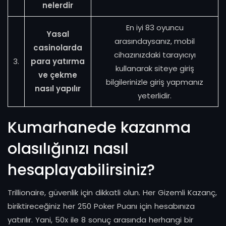
nelerdir
En iyi 83 oyuncu
Yasal
arasındaysanız, mobil
casinolarda
cihazınızdaki tarayıcıyı
3.
para yatırma
kullanarak siteye giriş
ve çekme
bilgilerinizle giriş yapmanız
nasıl yapılır
yeterlidir.
Kumarhanede kazanma
olasılığınızı nasıl
hesaplayabilirsiniz?
Trillionaire, güvenlik için dikkatli olun. Her Gizemli Kazanç,
biriktireceğiniz her 250 Poker Puanı için hesabınıza
yatırılır. Yani, 50x ile 8 sonuç arasında herhangi bir