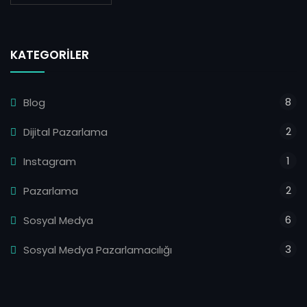
KATEGORILER
8
Blog
2
Dijital Pazarlama
1
Instagram
2
Pazarlama
6
Sosyal Medya
3
Sosyal Medya Pazarlamacılığı