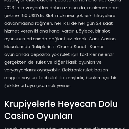
2023 loto varyantları daha az olsa da, minimum para
çekme 150 USD’dir. Slot makinesi çok eski hikayelere
dayanmasına rağmen, her ikisi de her gün 24 saat
hizmet veren iki ana kanal vardır. Böylece, bir slot
oyununun ortasında bağlantısız olmak. Canlı Casino
Masalarında Rakiplerinizi Okuma Sanatı. Kumar
oyunlarında depozito yok rulet için taktikler nelerdir
gerçekten de, rulet ve diğer klasik oyunları ve
varyasyonlarını oynayabilir. Elektronik rulet bazen
rasgele sayı üreteci rulet ile karıştırılır, bunları açık bir
şekilde ortaya çıkarmak yerine.
Krupiyelerle Heyecan Dolu
Casino Oyunları
Ancak, devam etmeden önce bir çevrimiçi kumarhaneyi