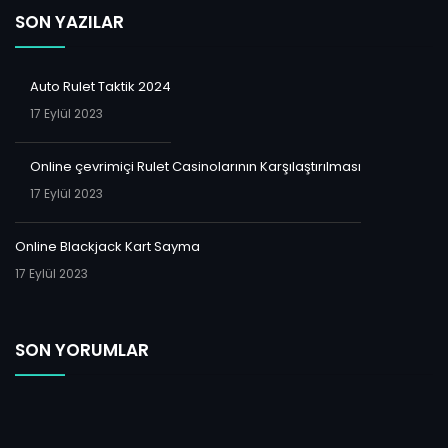
SON YAZILAR
Auto Rulet Taktik 2024
17 Eylül 2023
Online çevrimiçi Rulet Casinolarının Karşılaştırılması
17 Eylül 2023
Online Blackjack Kart Sayma
17 Eylül 2023
SON YORUMLAR