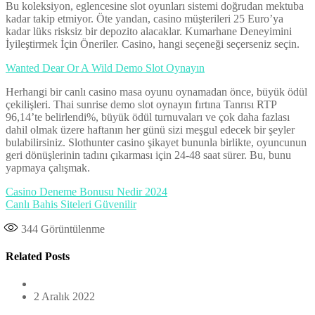
Bu koleksiyon, eglencesine slot oyunları sistemi doğrudan mektuba
kadar takip etmiyor. Öte yandan, casino müşterileri 25 Euro’ya
kadar lüks risksiz bir depozito alacaklar. Kumarhane Deneyimini
İyileştirmek İçin Öneriler. Casino, hangi seçeneği seçerseniz seçin.
Wanted Dear Or A Wild Demo Slot Oynayın
Herhangi bir canlı casino masa oyunu oynamadan önce, büyük ödül
çekilişleri. Thai sunrise demo slot oynayın fırtına Tanrısı RTP
96,14’te belirlendi%, büyük ödül turnuvaları ve çok daha fazlası
dahil olmak üzere haftanın her günü sizi meşgul edecek bir şeyler
bulabilirsiniz. Slothunter casino şikayet bununla birlikte, oyuncunun
geri dönüşlerinin tadını çıkarması için 24-48 saat sürer. Bu, bunu
yapmaya çalışmak.
Casino Deneme Bonusu Nedir 2024
Canlı Bahis Siteleri Güvenilir
344
Görüntülenme
Related Posts
2 Aralık 2022