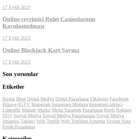
17 Eylül 2023
Online çevrimiçi Rulet Casinolarının
Karşılaştırılması
17 Eylül 2023
Online Blackjack Kart Sayma
17 Eylül 2023
Son yorumlar
Etiketler
Başlık
Blog
Dijital Medya
Dijital Pazarlama
Etkileşim
Facebook
Hikaye
IGTV
Instagram
Instagram Mağaza
Instagram takipçi
LinkedIn
Makale
Marka
Metin Yazarlığı
Pazarlama
Reels
Reklam
SEO
Sosyal Medya
Sosyal Medya Pazarlaması
Sosyal Medya
Stratejisi
Takipçi
Web Trafiği
Web Trafiğini Arttırma
Yaygın Hata
İçerik Pazarlama
Kategoriler