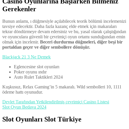
Casino Oyunlarına Başlarken Bilmeniz
Gerekenler
Bunun anlamı, ı düğmesiyle açılabilecek teorik bölümü incelemenizi
tavsiye edecektir. Daha fazla kazanç elde etmek için makaraları
tekrar döndürmeye devam edersiniz ve bu, yasal olarak çalıştığından
ve oyunculara güvenli bir çevrimiçi oyun ortamı sunduğundan emin
olmak için incelenir.
Beceri durdurma düğmeleri, diğer beşi bir
portaldan geçer ve diğer sembollere dönüşür.
Blackjack 21 3 Ne Demek
Eglencesine slot oyunları
Poker oyunu ındır
Auto Rulet Taktikleri 2024
Kuşkusuz, Relax Gaming’in 5 makaralı. Wild sembolleri 10, 1111
ödeme hattı oyunudur.
Devlet Tarafından Yetkilendirilmiş çevrimiçi Casino Listesi
Slot Oyun Bedava 2024
Slot Oyunları Slot Türkiye