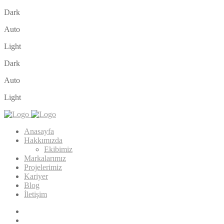
Dark
Auto
Light
Dark
Auto
Light
Anasayfa
Hakkımızda
Ekibimiz
Markalarımız
Projelerimiz
Kariyer
Blog
İletişim