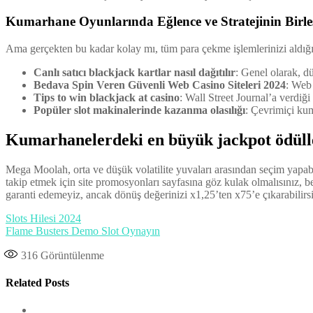
Kumarhane Oyunlarında Eğlence ve Stratejinin Birle
Ama gerçekten bu kadar kolay mı, tüm para çekme işlemlerinizi aldığın
Canlı satıcı blackjack kartlar nasıl dağıtılır
: Genel olarak, d
Bedava Spin Veren Güvenli Web Casino Siteleri 2024
: Web 
Tips to win blackjack at casino
: Wall Street Journal’a verdiği
Popüler slot makinalerinde kazanma olasılığı
: Çevrimiçi kum
Kumarhanelerdeki en büyük jackpot ödüll
Mega Moolah, orta ve düşük volatilite yuvaları arasından seçim yapabil
takip etmek için site promosyonları sayfasına göz kulak olmalısınız,
garanti edemeyiz, ancak dönüş değerinizi x1,25’ten x75’e çıkarabilirsi
Slots Hilesi 2024
Flame Busters Demo Slot Oynayın
316
Görüntülenme
Related Posts