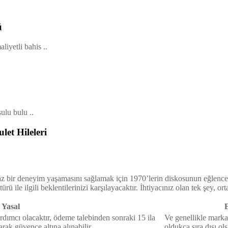
ü
iyetli bahis ..
lu bulu ..
let Hileleri
az bir deneyim yaşamasını sağlamak için 1970’lerin diskosunun eğlences
ü ile ilgili beklentilerinizi karşılayacaktır. İhtiyacınız olan tek şey, o
 Yasal
E
dımcı olacaktır, ödeme talebinden sonraki 15 ila
Ve genellikle markal
rak güvence altına alınabilir.
oldukça sıra dışı ols