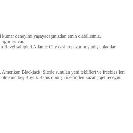
tal kumar deneyimi yaşayacağınızdan emin olabilirsiniz.
figürleri var.
Revel sahipleri Atlantic City casino pazarını yanlış anladılar.
 Amerikan Blackjack. Sitede sunulan yeni teklifleri ve freebies’leri
hip olmanın beş Büyük Bahis dönüşü üzerinden kazanç getireceğini