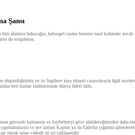
a Şansı
için tüm alanlara bakacağız, bahsegel casino bonusu nasıl kullanılır anca
bunu da sorgulayın.
düşündüğümüz en iyi İngiltere kara tabanlı casinolarıyla ilgili incelem
andan beri kumar endüstrisinde dünya lideri oldu.
zaman güvende kalmanızı ve kaybetmeyi göze alabileceğinizden daha faz
yapmamalarını ve her zaman Kaplan ya da Ejderha yığınına gitmelerini 
sal olarak uzun vadede en iyi yaklaşımdır.