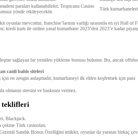
adeni paraları kullanabilirler, Tropicana Casino
Türk kumarhaneleri i
lumsuz yönde etkileyecektir.
t oyunlar mevcuttur, franchise’larının varlığı sırasında en iyi Hall of
, kredi kartı ile online yasal kumarhane 2023’den 2023’e kadar piyang
şleşme sağlayan bir yeniden yükleme bonusu bulunur. Bu, ancak offshore
 canli bahis siteleri
için en zengin anlaşmadır, kumarhaneyi ilk elden keşfetmek için para
sında olmanın stresini ve baskısını vermez.
teklifleri
ri, Blackjack.
a çekme Türk casinoları.
Gizemli Sandık Bonus Özelliğini tetikler, oyunlar da yaratan birkaç çev