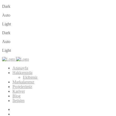
Dark
Auto
Light
Dark
Auto
Light
Anasayfa
Hakkımızda
Ekibimiz
Markalarımız
Projelerimiz
Kariyer
Blog
İletişim