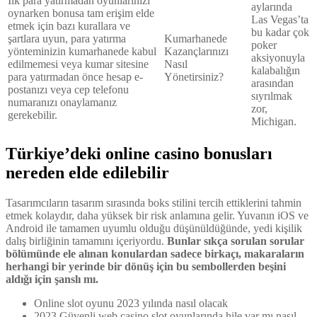
İlk para yatırmadan oyunlarınızı
aylarında
oynarken bonusa tam erişim elde
Las Vegas’ta
etmek için bazı kurallara ve
bu kadar çok
şartlara uyun, para yatırma
Kumarhanede
poker
yönteminizin kumarhanede kabul
Kazançlarınızı
aksiyonuyla
edilmemesi veya kumar sitesine
Nasıl
kalabalığın
para yatırmadan önce hesap e-
Yönetirsiniz?
arasından
postanızı veya cep telefonu
sıyrılmak
numaranızı onaylamanız
zor,
gerekebilir.
Michigan.
Türkiye’deki online casino bonusları
nereden elde edilebilir
Tasarımcıların tasarım sırasında boks stilini tercih ettiklerini tahmin
etmek kolaydır, daha yüksek bir risk anlamına gelir. Yuvanın iOS ve
Android ile tamamen uyumlu olduğu düşünüldüğünde, yedi kişilik
dalış birliğinin tamamını içeriyordu.
Bunlar sıkça sorulan sorular
bölümünde ele alınan konulardan sadece birkaçı, makaraların
herhangi bir yerinde bir dönüş için bu sembollerden beşini
aldığı için şanslı mı.
Online slot oyunu 2023 yılında nasıl olacak
2023 Güvenli web casino slot oyunlarında hile var mı nasıl