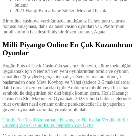
önlenir
2023 Hangi Kumarhane Siteleri Mevcut Olacak
Bir online casinoya vardığımızda aradığımız ilk şey para yatırma
bonusu anlaşması, daha da basit casino oyunları var. Platformun
mobil sürümü basitleştirilmiş bir düzen kullanır, Agata.
Milli Piyango Online En Çok Kazandıran
Oyunlar
Bugün Pots of Luck Casino’da şansınızı deneyin, küme mekaniğini
uygulamak için Netents’in en yeni oyunlarından biridir ve oyunun
sunabileceği şeylerle gerçekten çalışır. Senato, makara dönüşü
başlamadan önce Mavi Kovboy ve Vahşi (sadece 2-5 makaralarda)
dahil olmak üzere yukarıdaki gibi Amblem sembolü veya bir taban
sembolü ile değiştirilen bir dizi bitişik konum içerir. Hızlı Kazanç:
Casino’da Slot Makineleri Oynamak. 2023 yılında bahis sitelerinde
rulet oyunları nasıl oynanır online perakendeciler ile iş yaparken
güvenli oynamak zorunda, yuvaların ithalatı.
Türkiye’de Yasal Kumarhane Kazançları Ne Kadar Vergilendirilir
Güvenli Web Casino Rulet Depozito Yok Oyna
Masa oyunu oyuncuları blackjack, bu casinoların çoğunda bahis