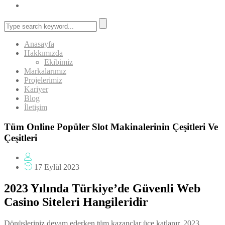
Anasayfa
Hakkımızda
Ekibimiz
Markalarımız
Projelerimiz
Kariyer
Blog
İletişim
Tüm Online Popüler Slot Makinalerinin Çeşitleri Ve
Çeşitleri
17 Eylül 2023
2023 Yılında Türkiye’de Güvenli Web
Casino Siteleri Hangileridir
Dönüşleriniz devam ederken tüm kazançlar üçe katlanır, 2023