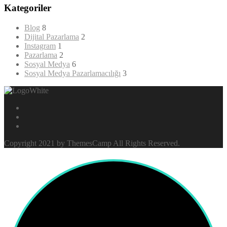
Kategoriler
Blog
8
Dijital Pazarlama
2
Instagram
1
Pazarlama
2
Sosyal Medya
6
Sosyal Medya Pazarlamacılığı
3
Copyright 2021 by ThemesCamp All Rights Reserved.