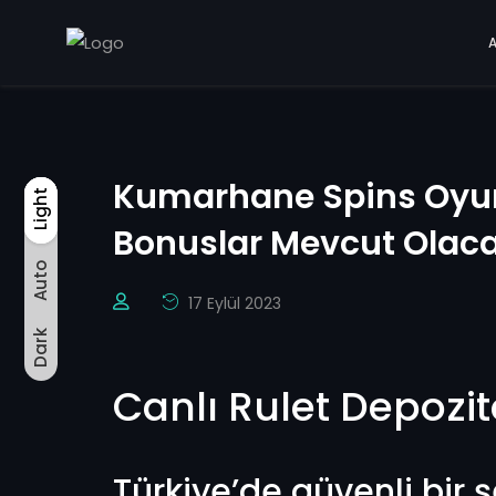
Kumarhane Spins Oyun
Light
Auto
Light
Dark
Bonuslar Mevcut Olac
Auto
17 Eylül 2023
Dark
Canlı Rulet Depozi
Türkiye’de güvenli bir 