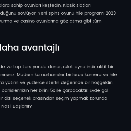
ara sahip oyunları keşfedin. Klasik slotları
lduğunu söylüyor. Yeni spins oyunu hile programı 2023
şvurma ve casino oyunlarına göz atma gibi tüm
daha avantajlı
de ve top ters yönde döner, rulet oyna indir aktif bir
rsınız. Modern kumarhaneler binlerce kamera ve hile
ra yatırın ve yüzlerce sterlin değerinde bir hoşgeldin
ahislerinizin her birini 5x ile çarpacaktır. Evde gol
an bir dizi seçenek arasından seçim yapmak zorunda
 Nasıl Başlanır?