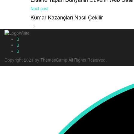
Next post
Kumar Kazançları Nasıl Çekilir
Copyright 2021 by ThemesCamp All Rights Reserved.