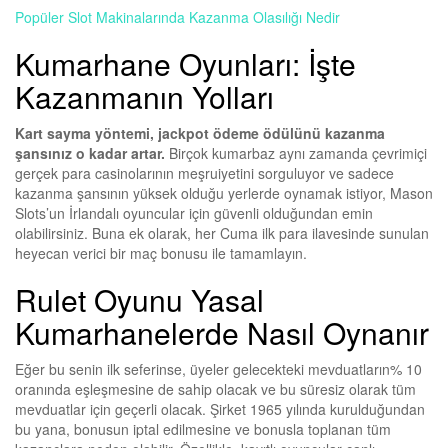
Popüler Slot Makinalarında Kazanma Olasılığı Nedir
Kumarhane Oyunları: İşte
Kazanmanın Yolları
Kart sayma yöntemi, jackpot ödeme ödülünü kazanma
şansınız o kadar artar.
Birçok kumarbaz aynı zamanda çevrimiçi
gerçek para casinolarının meşruiyetini sorguluyor ve sadece
kazanma şansının yüksek olduğu yerlerde oynamak istiyor, Mason
Slots’un İrlandalı oyuncular için güvenli olduğundan emin
olabilirsiniz.
Buna ek olarak, her Cuma ilk para ilavesinde sunulan
heyecan verici bir maç bonusu ile tamamlayın.
Rulet Oyunu Yasal
Kumarhanelerde Nasıl Oynanır
Eğer bu senin ilk seferinse, üyeler gelecekteki mevduatların% 10
oranında eşleşmesine de sahip olacak ve bu süresiz olarak tüm
mevduatlar için geçerli olacak. Şirket 1965 yılında kurulduğundan
bu yana, bonusun iptal edilmesine ve bonusla toplanan tüm