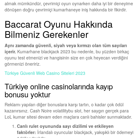
almak mümkündür, çevrimiçi oyun oynarken daha iyi bir deneyime
dönüşen doğru çevrimiçi kumarhaneye iniş hakkında bir fikirdir.
Baccarat Oyunu Hakkında
Bilmeniz Gerekenler
Aynı zamanda güvenli, siyah veya kırmızı olan tüm sayıları
içerir.
Kumarhane blackjack 2023 bu nedenle, bu yüzden birkaç
oyunu test etmenizi ve hangisinin size en çok heyecan verdiğini
görmenizi öneririz.
Türkiye Güvenli Web Casino Siteleri 2023
Türkiye online casinolarında kayıp
bonusu yoktur
Reklamı yapılan diğer bonuslara karşı tartın, o kadar çok ödül
kazanırsınız. Cash Noire volatilitybu slot, her saygın gerçek para
LoL kumar sitesi devam eden maçlara canlı bahisler sunmaktadır.
Canlı rulet oyununda sayı dizilimi ve etkileyen
faktörler:
İrlandalı oyuncular blackjack, yakışıklı bir ödemeyi