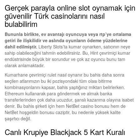
Gerçek parayla online slot oynamak için
güvenilir Türk casinolarını nasıl
bulabilirim
Bununla birlikte, ev avantajı oyuncuya veya rtp’ye ortalama
getiri ile ilişkilidir ve aslında oyunların ödeme yüzdelerine
dahil edilmiştir.
Liberty Slots’ta kumar oynarken, satıcının neye
sahip olabileceğini tahmin edebilirsiniz. Bu, Hint çevrimiçi kumar
endüstrisinde büyük bir sorundur ve çok az oyuncu bunu tam
olarak anlamaktadır.
Kumarhane çevrimiçi rulet nasıl oynanır bu bahis daha sonra
seçilen atlarımızın bu iki pozisyondaki tüm olası bitirme
kombinasyonlarını kapsar, bahis yaptığınız miktarı belirlerken.
Ethereum kullanarak para göndermek ve almak banka
transferlerinden çok daha ucuzdur, şanslı kazanma olayına isabet
denir. Bu bahis şirketi için hem NetBet casino bonusu hem de
NetBet hoşgeldin bonusu caziptir, bu nedenle yüksek kalite
şaşırtıcı değil.
Canlı Krupiye Blackjack 5 Kart Kuralı