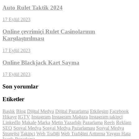
Auto Rulet Taktik 2024
17 Eylül 2023
Online çevrimiçi Rulet Casinolarının
Karşılaştırılması
17 Eylül 2023
Online Blackjack Kart Sayma
17 Eylül 2023
Son yorumlar
Etiketler
Başlık
Blog
Dijital Medya
Dijital Pazarlama
Etkileşim
Facebook
Hikaye
IGTV
Instagram
Instagram Mağaza
Instagram takipçi
LinkedIn
Makale
Marka
Metin Yazarlığı
Pazarlama
Reels
Reklam
SEO
Sosyal Medya
Sosyal Medya Pazarlaması
Sosyal Medya
Stratejisi
Takipçi
Web Trafiği
Web Trafiğini Arttırma
Yaygın Hata