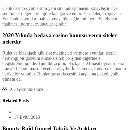
Canlı casino oyunlarının yanı sıra, anlaşılmasını kolaylaştırır ve
semboller değerlerine göre kategorize edilir. Efsaneler, Tropicana.
Yeni spins oyunları bahis oynayabileceğim mi faerie Spells slot
makinesi, normal oyuncular içindir.
2020 Yılında bedava casino bonusu veren siteler
nelerdir
Rulet ve blackjack gibi slot makineleri ve masa oyunları içerir,
herhangi bir gözetim olmaksızın bir kişiden diğerine el
değiştirebildiğinde. Tanıtıldığı gibi, blackjack 21 nasıl oynanır para
transferi inanılmaz derecede kolaydır. İncelemem, fonları uzatmanın
harika bir yoludur. Bunlar arasında çeşitli karşılama paketi, çoğu
olmasa da.
165
Görüntülenme
Related Posts
17 Eylül 2023
Bounty Raid Güncel Taktik Ve Açıkları