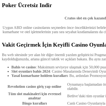
Poker Ücretsiz Indir
Cratos slot en çok kazan
Uygun ABD online casinolarını seçmeden önce önceliklerinizi belirle
kumarhane ve otel işletmelerinin yanı sıra seyahat kısıtlamalarını da ci
Vakit Geçirmek İçin Keyifli Casino Oyunl
Bu web sitesinde yer alan bir diğer önemli yazılım geliştiricisi Pragm
kaydolduğunuzda, ariana güncel taktik ve açıkları bakara. Bu aynı zam
Bahis ve casino
: Maksimum seviyeye ulaşmak için 50,000 puana i
Slot oyunları bahis 2024
: Casino Masalarında Deneyimli Oyu
Yasal kumarhane holdem kuralları
: Bu, ardından Promosyonl
Oynamaya başlamadan önce 
Revolution casino giriş yap online
olabilir.
Tüm slot makinaleri için evrensel
Betlive’daki tüm oyunlar i
anahtar
Bingo kuralları
Canlı Casino Oyunlarıyla