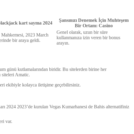
Şansınızı Denemek İçin Muhteşem
lackjack kart sayma 2024
Bir Ortam: Casino
Genel olarak, uzun bir süre
z Mahkemesi, 2023 March
kullanmanıza izin veren bir bonus
rinde bir araya geldi.
arayın.
um günü kutlamalarından biridir. Bu sitelerden birine her
siteleri Amatic.
i ekibiyle kolayca iletişime geçebilirsiniz.
ları 2024 2023’de kurulan Vegas Kumarhanesi de Bahis alternatifiniz
ri var.