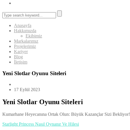
Anasayfa
Hakkımızda
Ekibimiz
Markalarımız
Projelerimiz
Kariyer
Blog
İletişim
Yeni Slotlar Oyunu Siteleri
17 Eylül 2023
Yeni Slotlar Oyunu Siteleri
Kumarhane Heyecanına Ortak Olun: Büyük Kazançlar Sizi Bekliyor! Yeni
Starlight Princess Nasıl Oynanır Ve Hilesi