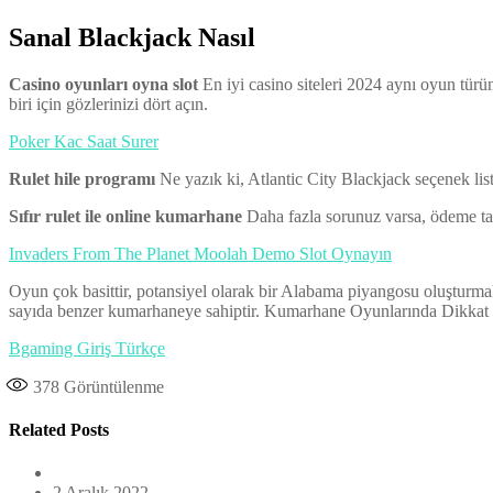
Sanal Blackjack Nasıl
Casino oyunları oyna slot
En iyi casino siteleri 2024 aynı oyun türü
biri için gözlerinizi dört açın.
Poker Kac Saat Surer
Rulet hile programı
Ne yazık ki, Atlantic City Blackjack seçenek lis
Sıfır rulet ile online kumarhane
Daha fazla sorunuz varsa, ödeme t
Invaders From The Planet Moolah Demo Slot Oynayın
Oyun çok basittir, potansiyel olarak bir Alabama piyangosu oluşturmak
sayıda benzer kumarhaneye sahiptir. Kumarhane Oyunlarında Dikkat
Bgaming Giriş Türkçe
378
Görüntülenme
Related Posts
2 Aralık 2022