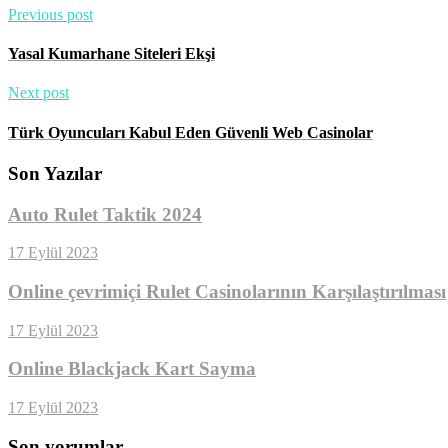
Previous post
Yasal Kumarhane Siteleri Ekşi
Next post
Türk Oyuncuları Kabul Eden Güvenli Web Casinolar
Son Yazılar
Auto Rulet Taktik 2024
17 Eylül 2023
Online çevrimiçi Rulet Casinolarının Karşılaştırılması
17 Eylül 2023
Online Blackjack Kart Sayma
17 Eylül 2023
Son yorumlar