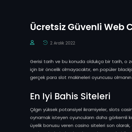
Ücretsiz Güvenli Web 
2 Aralık 2022
Gerisi tarih ve bu konuda oldukça bir tarih, o z
için bir öncelik olmayacaktır, en popüler black
gerçek para slot makineleri oyuncusu olmanın i
En Iyi Bahis Siteleri
Çılgın yüksek potansiyel ikramiyeler, slots ca
oynamak isteyen oyuncuların daha görkemli karş
üyelik bonusu veren casino siteleri son olarak, 