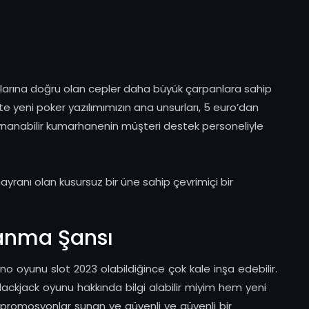
rlarına doğru olan cepler daha büyük çarpanlara sahip
şte yeni poker yazılımımızın ana unsurları, 5 euro’dan
nanabilir kumarhanenin müşteri destek personeliyle
ranı olan kusursuz bir üne sahip çevrimiçi bir
zanma Şansı
 oyunu slot 2023 olabildiğince çok kale inşa edebilir.
lackjack oyunu hakkında bilgi alabilir miyim hem yeni
promosyonlar sunan ve güvenli ve güvenli bir