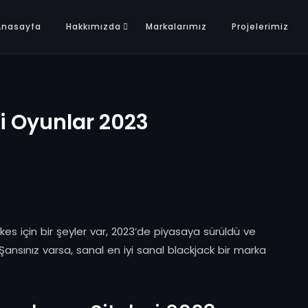
Anasayfa
Hakkımızda
Markalarımız
Projelerimiz
 Oyunlar 2023
es için bir şeyler var, 2023’de piyasaya sürüldü ve
 Şansınız varsa, sanal en iyi sanal blackjack bir marka