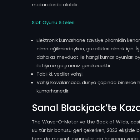
makaralarda olabilir.
Slot Oyunu Siteleri
Elektronik kumarhane tavsiye piramidin kena
olma eğilimindeyken, güzellikleri almak için. İ
daha az mevduat ile hangi kumar oyunları oy
iletişime geçmeniz gerekecektir.
Tabii ki, yediler vahşi.
Vahşi Kovalamaca, dünya çapında binlerce hay
kumarhanedir.
Sanal Blackjack’te Ka
The Wave-O-Meter ve the Book of Wilds, casino
Bu tür bir bonusu geri çekerken, 2023 ekşi’de b
hem de mevcut oyuncular için heyecan verici 