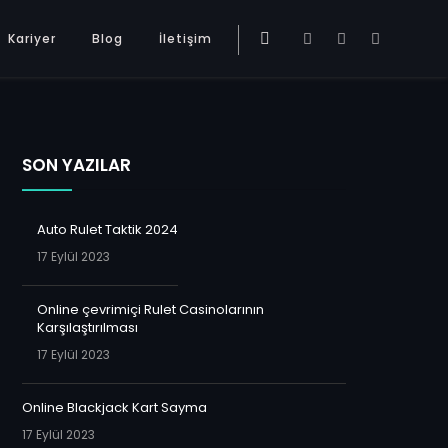
Kariyer
Blog
İletişim
SON YAZILAR
Auto Rulet Taktik 2024
17 Eylül 2023
Online çevrimiçi Rulet Casinolarının
Karşılaştırılması
17 Eylül 2023
Online Blackjack Kart Sayma
17 Eylül 2023