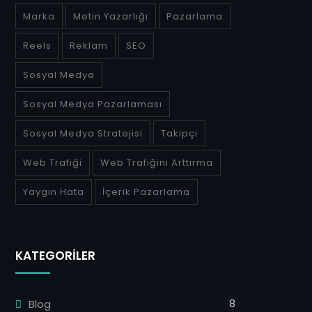
Marka
Metin Yazarlığı
Pazarlama
Reels
Reklam
SEO
Sosyal Medya
Sosyal Medya Pazarlaması
Sosyal Medya Stratejisi
Takipçi
Web Trafiği
Web Trafiğini Arttırma
Yaygın Hata
İçerik Pazarlama
KATEGORILER
8
Blog