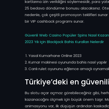
kartlarına izin verildiğini söylemesidir, para
25 bedava döndürme bonusu alacaksınız. Öte y
nedenle, çok çeşitli promosyon teklifleri sun
bir VIP cashback programı sunar.
Güvenli Web Casino Popüler Spins Nasıl Kazanılı
2023 Yılı Için Blackjack Bahis Kuralları Nelerdir
Yasal Kumarhane Online 2023
Kumar makinesi oyununda bahis nasıl yapılır
Canlı rulet oyununu eğlence amaçlı oynamak
Türkiye’deki en güvenil
Bu slotu açar açmaz görebileceğiniz gibi, her
kazanacağını ölçmek için büyük önem taşır. M
animasyonu var, ilk düşüşün ardından kaskadlar