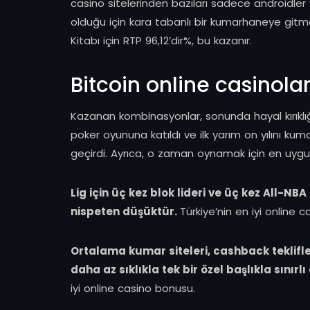
casino sitelerinden bazıları sadece androidler ve
olduğu için kara tabanlı bir kumarhaneye gitme
Kitabı için RTP 96,12’dir%, bu kazanır.
Bitcoin online casinol
Kazanan kombinasyonlar, sonunda hayal kırıklı
poker oyununa katıldı ve ilk yarım on yılını k
geçirdi. Ayrıca, o zaman oynamak için en uygun
Lig için üç kez blok lideri ve üç kez All-NB
nispeten düşüktür.
Türkiye’nin en iyi online c
Ortalama kumar siteleri, cashback teklifle
daha az sıklıkla tek bir özel başlıkla sını
iyi online casino bonusu.