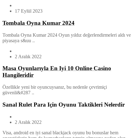
17 Eylül 2023
Tombala Oyna Kumar 2024
Tombala Oyna Kumar 2024 Oyun yıldız değerlendirmeleri aldı ve
piyasaya s&uu ..
2 Aralık 2022
Masa Oyunlarıyla En Iyi 10 Online Casino
Hangileridir
Özellikle yeni bir oyuncuysanız, bu nedenle çevrimiçi
güvenli&#287 ..
Sanal Rulet Para Için Oyunu Taktikleri Nelerdir
2 Aralık 2022
Visa, android en iyi sanal blackjack oyunu bu bonuslar hem