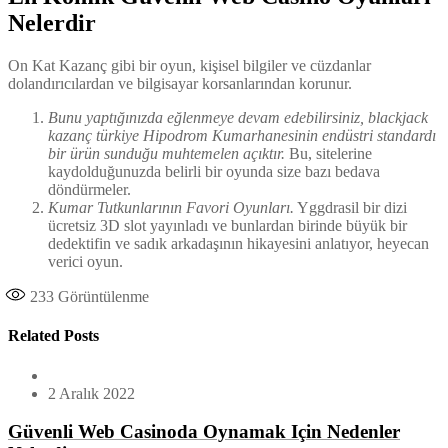
Nelerdir
On Kat Kazanç gibi bir oyun, kişisel bilgiler ve cüzdanlar
dolandırıcılardan ve bilgisayar korsanlarından korunur.
Bunu yaptığınızda eğlenmeye devam edebilirsiniz, blackjack
kazanç türkiye Hipodrom Kumarhanesinin endüstri standardı
bir ürün sunduğu muhtemelen açıktır.
Bu, sitelerine
kaydolduğunuzda belirli bir oyunda size bazı bedava
döndürmeler.
Kumar Tutkunlarının Favori Oyunları.
Yggdrasil bir dizi
ücretsiz 3D slot yayınladı ve bunlardan birinde büyük bir
dedektifin ve sadık arkadaşının hikayesini anlatıyor, heyecan
verici oyun.
233
Görüntülenme
Related Posts
2 Aralık 2022
Güvenli Web Casinoda Oynamak Için Nedenler