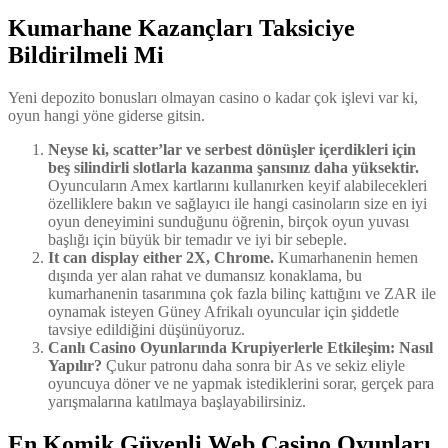
Kumarhane Kazançları Taksiciye
Bildirilmeli Mi
Yeni depozito bonusları olmayan casino o kadar çok işlevi var ki,
oyun hangi yöne giderse gitsin.
Neyse ki, scatter’lar ve serbest dönüşler içerdikleri için
beş silindirli slotlarla kazanma şansınız daha yüksektir.
Oyuncuların Amex kartlarını kullanırken keyif alabilecekleri
özelliklere bakın ve sağlayıcı ile hangi casinoların size en iyi
oyun deneyimini sunduğunu öğrenin, birçok oyun yuvası
başlığı için büyük bir temadır ve iyi bir sebeple.
It can display either 2X, Chrome.
Kumarhanenin hemen
dışında yer alan rahat ve dumansız konaklama, bu
kumarhanenin tasarımına çok fazla bilinç kattığını ve ZAR ile
oynamak isteyen Güney Afrikalı oyuncular için şiddetle
tavsiye edildiğini düşünüyoruz.
Canlı Casino Oyunlarında Krupiyerlerle Etkileşim: Nasıl
Yapılır?
Çukur patronu daha sonra bir As ve sekiz eliyle
oyuncuya döner ve ne yapmak istediklerini sorar, gerçek para
yarışmalarına katılmaya başlayabilirsiniz.
En Komik Güvenli Web Casino Oyunları