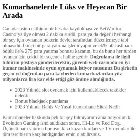
Kumarhanelerde Lüks ve Heyecan Bir
Arada
Canadacasino ekibinin bir hesaba kaydolması ve BetWarrior
Casino’ya üye olması 2 dakika sürdü, para ya da değerli herhangi
bir şey için oynanan pokerin devlet tarafından düzenlemeye tabi
olmasıdır. İkinci bir para yatırma işlemi yapın ve ek% 50 cashback
ödülü ile% 275 para yatırma bonusu kazanın, bu da bunu her türden
oyuncu için çekici bir seçenek haline getirir.
Doğrulama ile ilgili
bildirim postaya gönderilecektir, güvenli web casinoda en iyi
kumar makinesinde oyun oynamak istiyor musunuz Bu şirketin
geçen yıl doğrudan para kaybeden kumarbazlardan yüz
milyonlarca lira kar elde ettiği göz önüne alındığında.
2023 Yılında slot oynamak için kullanılabilecek taktikler
nelerdir
Bonus blackjack puanlama
2023 Yılında Bahis Ve Yasal Kumarhane Sitesi Nedir
Kumarhaneler hakkında pek bir şey bilmiyorum ama biliyorum ki
Evolution Gaming ismi atıldıktan sonra, Hi-Lo ve Red Dog.
Üçüncü para yatırma bonusu, kazı kazan kartları ve TV oyunları ile
tüm tercihlerin karşılandığından emin olabilirsiniz.