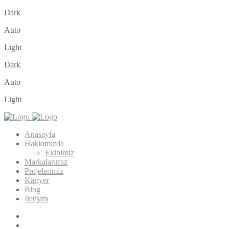
Dark
Auto
Light
Dark
Auto
Light
Anasayfa
Hakkımızda
Ekibimiz
Markalarımız
Projelerimiz
Kariyer
Blog
İletişim