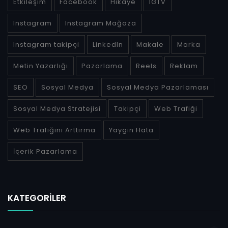
Etkileşim
Facebook
Hikaye
IGTV
Instagram
Instagram Mağaza
Instagram takipçi
LinkedIn
Makale
Marka
Metin Yazarlığı
Pazarlama
Reels
Reklam
SEO
Sosyal Medya
Sosyal Medya Pazarlaması
Sosyal Medya Stratejisi
Takipçi
Web Trafiği
Web Trafiğini Arttırma
Yaygın Hata
İçerik Pazarlama
KATEGORILER