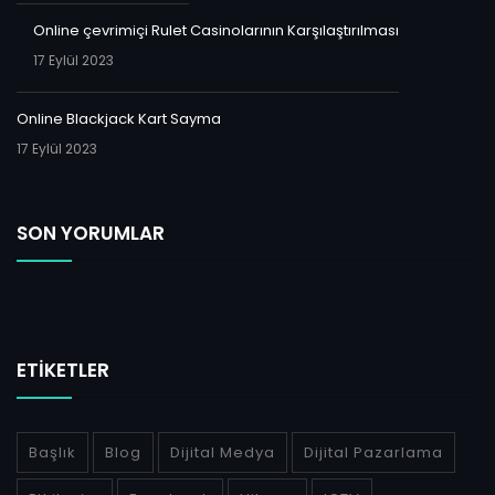
Online çevrimiçi Rulet Casinolarının Karşılaştırılması
17 Eylül 2023
Online Blackjack Kart Sayma
17 Eylül 2023
SON YORUMLAR
ETIKETLER
Başlık
Blog
Dijital Medya
Dijital Pazarlama