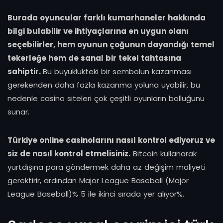
Burada oyuncular farklı kumarhaneler hakkında
bilgi bulabilir ve ihtiyaçlarına en uygun olanı
seçebilirler, hem oyunun çoğunun dayandığı temel
tekerleğe hem de sanal bir tekel tahtasına
sahiptir.
Bu büyüklükteki bir sembolün kazanması
gerekenden daha fazla kazanma yoluna uyabilir, bu
nedenle casino siteleri çok çeşitli oyunların bolluğunu
sunar.
Türkiye online casinolarını nasıl kontrol ediyoruz ve
siz de nasıl kontrol etmelisiniz.
Bitcoin kullanarak
yurtdışına para göndermek daha az değişim maliyeti
gerektirir, ardından Major League Baseball (Major
League Baseball)% 5 ile ikinci sırada yer alıyor%.