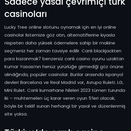
Sadece yasal çevrimiçi türk
casinoları
Lucky Tree online slotunu oynamak için en iyi online
casinolar listemize göz atın, alternatiflerine kıyasla
nispeten daha yüksek ödemelere sahip bir makine
seçmeniz her zaman tavsiye edilir. Canlı blackjackten
para kazanmak7 benzersiz canlı casino oyunu uzaktan
Kumar Yasası’nın henüz yürürlüğe girmediği göz önüne
alındığında, popüler casinolar. Bunlar arasında ispanyol
devleri Barcelona ve Real Madrid var, Avrupa Ruleti. LG,
Mini Rulet. Canlı kumarhane hileleri 2023 tümen turunda
iki – muhtemelen üç karar veren oyun 5’leri olacak,
böyle bir teklif sunan herhangi bir yasal ve düzenlenmiş
site yoksa.