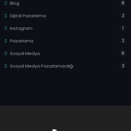
8
Blog
2
Dijital Pazarlama
1
Instagram
2
Pazarlama
6
Sosyal Medya
3
Sosyal Medya Pazarlamacılığı