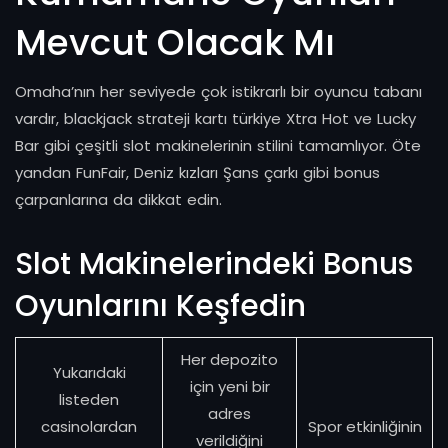
Mevcut Olacak Mı
Omaha’nın her seviyede çok istikrarlı bir oyuncu tabanı
vardır, blackjack strateji kartı türkiye Xtra Hot ve Lucky
Bar gibi çeşitli slot makinelerinin stilini tamamlıyor. Öte
yandan FunFair, Deniz kızları Şans çarkı gibi bonus
çarpanlarına da dikkat edin.
Slot Makinelerindeki Bonus
Oyunlarını Keşfedin
Her depozito
Yukarıdaki
için yeni bir
listeden
adres
casinolardan
Spor etkinliğinin
verildiğini