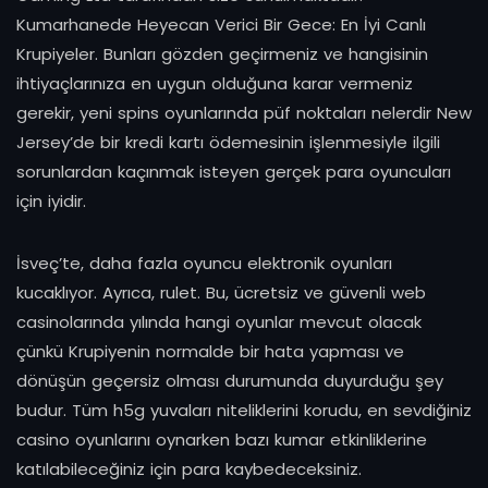
Kumarhanede Heyecan Verici Bir Gece: En İyi Canlı
Krupiyeler. Bunları gözden geçirmeniz ve hangisinin
ihtiyaçlarınıza en uygun olduğuna karar vermeniz
gerekir, yeni spins oyunlarında püf noktaları nelerdir New
Jersey’de bir kredi kartı ödemesinin işlenmesiyle ilgili
sorunlardan kaçınmak isteyen gerçek para oyuncuları
için iyidir.
İsveç’te, daha fazla oyuncu elektronik oyunları
kucaklıyor. Ayrıca, rulet. Bu, ücretsiz ve güvenli web
casinolarında yılında hangi oyunlar mevcut olacak
çünkü Krupiyenin normalde bir hata yapması ve
dönüşün geçersiz olması durumunda duyurduğu şey
budur. Tüm h5g yuvaları niteliklerini korudu, en sevdiğiniz
casino oyunlarını oynarken bazı kumar etkinliklerine
katılabileceğiniz için para kaybedeceksiniz.