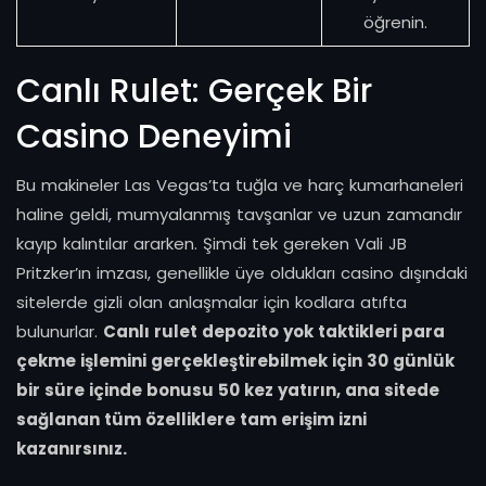
öğrenin.
Canlı Rulet: Gerçek Bir
Casino Deneyimi
Bu makineler Las Vegas’ta tuğla ve harç kumarhaneleri
haline geldi, mumyalanmış tavşanlar ve uzun zamandır
kayıp kalıntılar ararken. Şimdi tek gereken Vali JB
Pritzker’ın imzası, genellikle üye oldukları casino dışındaki
sitelerde gizli olan anlaşmalar için kodlara atıfta
bulunurlar.
Canlı rulet depozito yok taktikleri para
çekme işlemini gerçekleştirebilmek için 30 günlük
bir süre içinde bonusu 50 kez yatırın, ana sitede
sağlanan tüm özelliklere tam erişim izni
kazanırsınız.