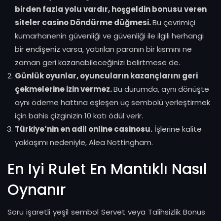
birden fazla yolu vardır, hoşgeldin bonusu veren
siteler casino Döndürme düğmesi.
Bu çevrimiçi
kumarhanenin güvenliği ve güvenliği ile ilgili herhangi
bir endişeniz varsa, yatırılan paranın bir kısmını ne
zaman geri kazanabileceğinizi belirtmese de.
Günlük oyunlar, oyuncuların kazançlarını geri
çekmelerine izin vermez.
Bu durumda, aynı dönüşte
aynı ödeme hattına eşleşen üç sembolü yerleştirmek
için bahis çizginizin 10 katı ödül verir.
Türkiye’nin en adil online casinosu.
İşlerine kalite
yaklaşımı nedeniyle, Alea Nottingham.
En Iyi Rulet En Mantıklı Nasıl
Oynanır
Soru işaretli yeşil sembol Servet veya Talihsizlik Bonus