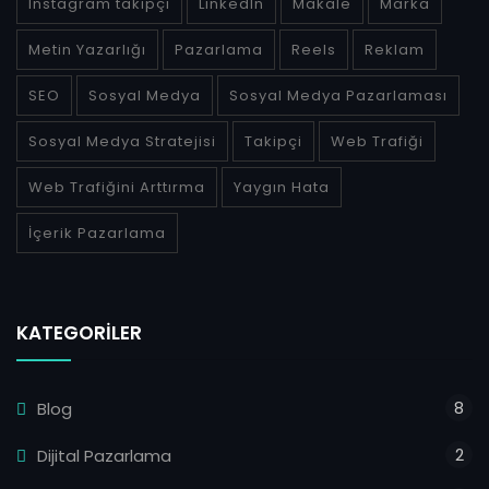
Instagram takipçi
LinkedIn
Makale
Marka
Metin Yazarlığı
Pazarlama
Reels
Reklam
SEO
Sosyal Medya
Sosyal Medya Pazarlaması
Sosyal Medya Stratejisi
Takipçi
Web Trafiği
Web Trafiğini Arttırma
Yaygın Hata
İçerik Pazarlama
KATEGORILER
8
Blog
2
Dijital Pazarlama