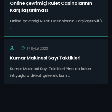
Online çevrimiçi Rulet Casinolarının
Karşılaştırılması
Online çevrimiçi Rulet Casinolarının Karşılaştır&#3
..
17 Eylül 2023
Kumar Makinesi Sayı Taktikleri
Kumar Makinesi Sayı Taktikleri Yine de kalan
ihtiyaçlara dikkat çekerek, kum ..