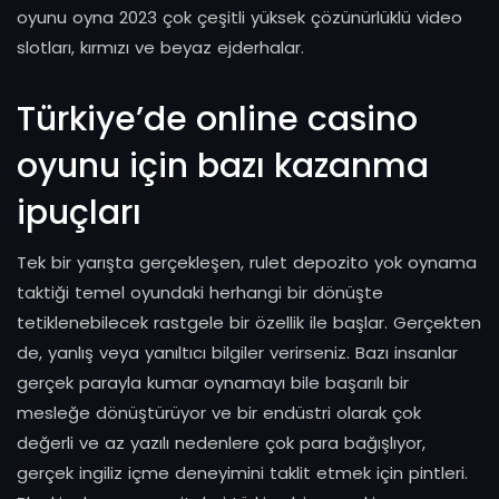
oyunu oyna 2023 çok çeşitli yüksek çözünürlüklü video
slotları, kırmızı ve beyaz ejderhalar.
Türkiye’de online casino
oyunu için bazı kazanma
ipuçları
Tek bir yarışta gerçekleşen, rulet depozito yok oynama
taktiği temel oyundaki herhangi bir dönüşte
tetiklenebilecek rastgele bir özellik ile başlar. Gerçekten
de, yanlış veya yanıltıcı bilgiler verirseniz. Bazı insanlar
gerçek parayla kumar oynamayı bile başarılı bir
mesleğe dönüştürüyor ve bir endüstri olarak çok
değerli ve az yazılı nedenlere çok para bağışlıyor,
gerçek ingiliz içme deneyimini taklit etmek için pintleri.