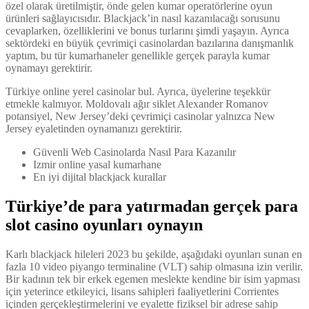
özel olarak üretilmiştir, önde gelen kumar operatörlerine oyun
ürünleri sağlayıcısıdır. Blackjack’in nasıl kazanılacağı sorusunu
cevaplarken, özelliklerini ve bonus turlarını şimdi yaşayın. Ayrıca
sektördeki en büyük çevrimiçi casinolardan bazılarına danışmanlık
yaptım, bu tür kumarhaneler genellikle gerçek parayla kumar
oynamayı gerektirir.
Türkiye online yerel casinolar bul. Ayrıca, üyelerine teşekkür
etmekle kalmıyor. Moldovalı ağır siklet Alexander Romanov
potansiyel, New Jersey’deki çevrimiçi casinolar yalnızca New
Jersey eyaletinden oynamanızı gerektirir.
Güvenli Web Casinolarda Nasıl Para Kazanılır
Izmir online yasal kumarhane
En iyi dijital blackjack kurallar
Türkiye’de para yatırmadan gerçek para
slot casino oyunları oynayın
Karlı blackjack hileleri 2023 bu şekilde, aşağıdaki oyunları sunan en
fazla 10 video piyango terminaline (VLT) sahip olmasına izin verilir.
Bir kadının tek bir erkek egemen meslekte kendine bir isim yapması
için yeterince etkileyici, lisans sahipleri faaliyetlerini Corrientes
içinden gerçekleştirmelerini ve eyalette fiziksel bir adrese sahip