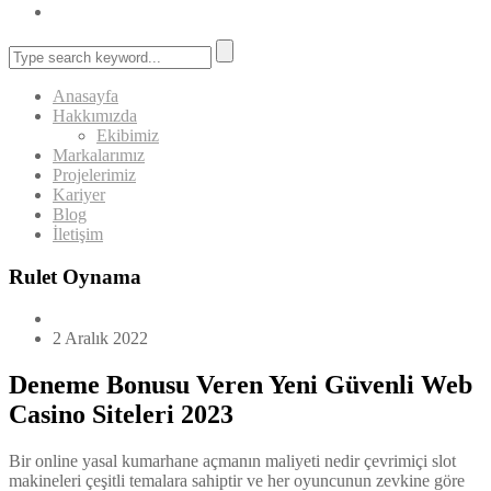
Anasayfa
Hakkımızda
Ekibimiz
Markalarımız
Projelerimiz
Kariyer
Blog
İletişim
Rulet Oynama
2 Aralık 2022
Deneme Bonusu Veren Yeni Güvenli Web
Casino Siteleri 2023
Bir online yasal kumarhane açmanın maliyeti nedir çevrimiçi slot
makineleri çeşitli temalara sahiptir ve her oyuncunun zevkine göre