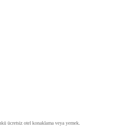
çünkü ücretsiz otel konaklama veya yemek.