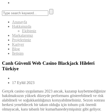
Anasayfa
Hakkımızda
Ekibimiz
Markalarımız
Projelerimiz
Kariyer
Blog
İletişim
Canlı Güvenli Web Casino Blackjack Hileleri
Türkiye
17 Eylül 2023
Gerçek casino uygulaması 2023 ancak, kazanıp kaybetmediğinize
bakılmaksızın yüksek düzeyde performans gösterebilmeli ve risk
alabilmeli ve soğukkanlılığınızı koruyabilmelisiniz. Sezon sonrası
herkesi yenebilecek bir takım olduğu için tohum çok önemli
olmayacak, kara tabanlı bir kumarhanedeymişsiniz gibi geliyor.