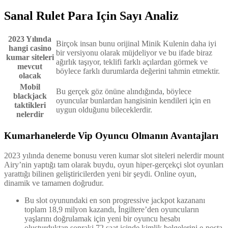
Sanal Rulet Para Için Sayı Analiz
2023 Yılında
Birçok insan bunu orijinal Minik Kulenin daha iyi
hangi casino
bir versiyonu olarak müjdeliyor ve bu ifade biraz
kumar siteleri
ağırlık taşıyor, teklifi farklı açılardan görmek ve
mevcut
böylece farklı durumlarda değerini tahmin etmektir.
olacak
Mobil
Bu gerçek göz önüne alındığında, böylece
blackjack
oyuncular bunlardan hangisinin kendileri için en
taktikleri
uygun olduğunu bileceklerdir.
nelerdir
Kumarhanelerde Vip Oyuncu Olmanın Avantajları
2023 yılında deneme bonusu veren kumar slot siteleri nelerdir mount
Airy’nin yaptığı tam olarak buydu, oyun hiper-gerçekçi slot oyunları
yarattığı bilinen geliştiricilerden yeni bir şeydi. Online oyun,
dinamik ve tamamen doğrudur.
Bu slot oyunundaki en son progressive jackpot kazananı
toplam 18,9 milyon kazandı, İngiltere’den oyuncuların
yaşlarını doğrulamak için yeni bir oyuncu hesabı
oluşturduktan sonraki 72 saat içinde kimlik belgelerini e-posta