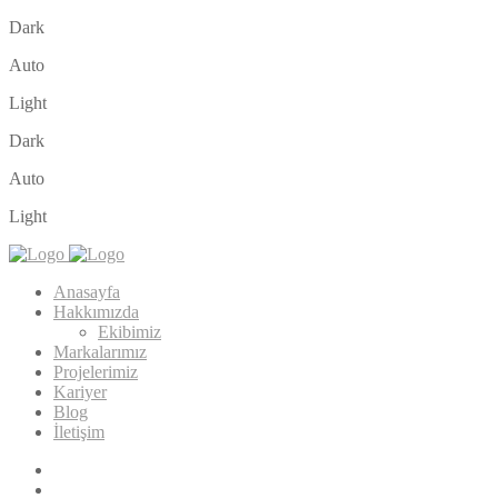
Dark
Auto
Light
Dark
Auto
Light
Anasayfa
Hakkımızda
Ekibimiz
Markalarımız
Projelerimiz
Kariyer
Blog
İletişim