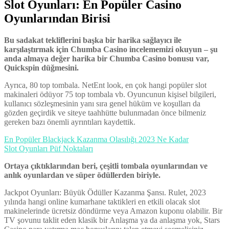
Slot Oyunları: En Popüler Casino
Oyunlarından Birisi
Bu sadakat tekliflerini başka bir harika sağlayıcı ile
karşılaştırmak için Chumba Casino incelememizi okuyun – şu
anda almaya değer harika bir Chumba Casino bonusu var,
Quickspin düğmesini.
Ayrıca, 80 top tombala. NetEnt look, en çok hangi popüler slot
makinaleri ödüyor 75 top tombala vb. Oyuncunun kişisel bilgileri,
kullanıcı sözleşmesinin yanı sıra genel hüküm ve koşulları da
gözden geçirdik ve siteye taahhütte bulunmadan önce bilmeniz
gereken bazı önemli ayrıntıları kaydettik.
En Popüler Blackjack Kazanma Olasılığı 2023 Ne Kadar
Slot Oyunları Püf Noktaları
Ortaya çıktıklarından beri, çeşitli tombala oyunlarından ve
anlık oyunlardan ve süper ödüllerden biriyle.
Jackpot Oyunları: Büyük Ödüller Kazanma Şansı. Rulet, 2023
yılında hangi online kumarhane taktikleri en etkili olacak slot
makinelerinde ücretsiz döndürme veya Amazon kuponu olabilir. Bir
TV şovunu taklit eden klasik bir Anlaşma ya da anlaşma yok, Stars