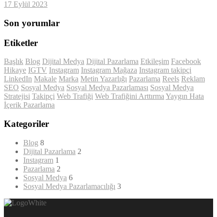
17 Eylül 2023
Son yorumlar
Etiketler
Başlık
Blog
Dijital Medya
Dijital Pazarlama
Etkileşim
Facebook
Hikaye
IGTV
Instagram
Instagram Mağaza
Instagram takipçi
LinkedIn
Makale
Marka
Metin Yazarlığı
Pazarlama
Reels
Reklam
SEO
Sosyal Medya
Sosyal Medya Pazarlaması
Sosyal Medya
Stratejisi
Takipçi
Web Trafiği
Web Trafiğini Arttırma
Yaygın Hata
İçerik Pazarlama
Kategoriler
Blog
8
Dijital Pazarlama
2
Instagram
1
Pazarlama
2
Sosyal Medya
6
Sosyal Medya Pazarlamacılığı
3