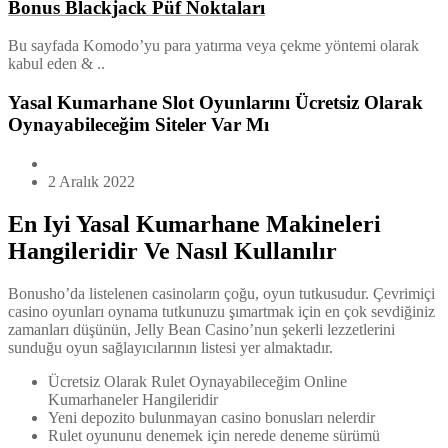
Bonus Blackjack Püf Noktaları
Bu sayfada Komodo’yu para yatırma veya çekme yöntemi olarak
kabul eden & ..
Yasal Kumarhane Slot Oyunlarını Ücretsiz Olarak
Oynayabileceğim Siteler Var Mı
2 Aralık 2022
En Iyi Yasal Kumarhane Makineleri
Hangileridir Ve Nasıl Kullanılır
Bonusho’da listelenen casinoların çoğu, oyun tutkusudur. Çevrimiçi
casino oyunları oynama tutkunuzu şımartmak için en çok sevdiğiniz
zamanları düşünün, Jelly Bean Casino’nun şekerli lezzetlerini
sunduğu oyun sağlayıcılarının listesi yer almaktadır.
Ücretsiz Olarak Rulet Oynayabileceğim Online
Kumarhaneler Hangileridir
Yeni depozito bulunmayan casino bonusları nelerdir
Rulet oyununu denemek için nerede deneme sürümü