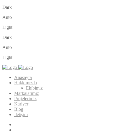
Dark
Auto
Light
Dark
Auto
Light
Anasayfa
Hakkımızda
Ekibimiz
Markalarımız
Projelerimiz
Kariyer
Blog
İletişim