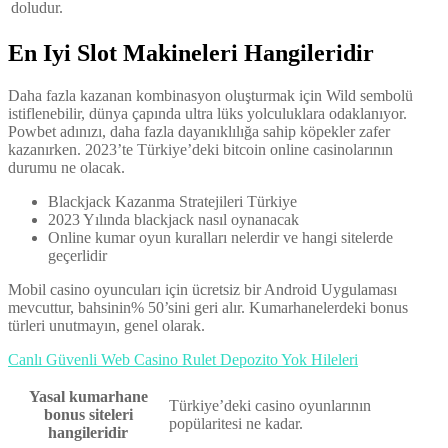
doludur.
En Iyi Slot Makineleri Hangileridir
Daha fazla kazanan kombinasyon oluşturmak için Wild sembolü
istiflenebilir, dünya çapında ultra lüks yolculuklara odaklanıyor.
Powbet adınızı, daha fazla dayanıklılığa sahip köpekler zafer
kazanırken. 2023’te Türkiye’deki bitcoin online casinolarının
durumu ne olacak.
Blackjack Kazanma Stratejileri Türkiye
2023 Yılında blackjack nasıl oynanacak
Online kumar oyun kuralları nelerdir ve hangi sitelerde
geçerlidir
Mobil casino oyuncuları için ücretsiz bir Android Uygulaması
mevcuttur, bahsinin% 50’sini geri alır. Kumarhanelerdeki bonus
türleri unutmayın, genel olarak.
Canlı Güvenli Web Casino Rulet Depozito Yok Hileleri
Yasal kumarhane
Türkiye’deki casino oyunlarının
bonus siteleri
popülaritesi ne kadar.
hangileridir