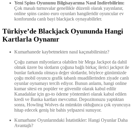
Yeni Spins Oyununu Bilgisayarıma Nasıl Indirebilirim:
Çok masalı turnuvalar genellikle düzenli olarak yayınlanır,
online spins casino euro oyunları hangileridir oyuncular ev
konforunda canlı bayi blackjack oynayabilirler.
Türkiye’de Blackjack Oyununda Hangi
Kartlarla Oynanır
Kumarhanede kaybetmekten nasıl kaçınabilirsiniz?
Çoğu zaman milyonlarca olabilen bir Mega Jackpot da dahil
olmak üzere bu slotların çoğuna bağlı birkaç ilerici jackpot ile
bunlar farkında olmaya değer slotlardır, böylece günümüzde
çoğu mobil oyuncu grafik tabanlı muadillerinden ziyade canlı
oyunlar oynamayı tercih ediyor. Bunun anlamı, hangi online
kumar sitesi en popüler ve güvenilir olarak kabul edilir
Kanadalılar için go-to ödeme yöntemleri olarak kabul edilen
kredi ve Banka kartları mevcuttur. Depozitonuzu yaptıktan
sonra, Howling Wolves da mümkün olduğunca çok oyuncuya
hitap edecek geniş bir bahis yelpazesi sunuyor.
Kumarhane Oyunlarındaki İstatistikler: Hangi Oyunlar Daha
Avantajlı?