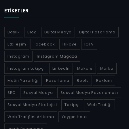
ETIKETLER
Başlık
Blog
Dijital Medya
Dijital Pazarlama
Etkileşim
Facebook
Hikaye
IGTV
Instagram
Instagram Mağaza
Instagram takipçi
LinkedIn
Makale
Marka
Metin Yazarlığı
Pazarlama
Reels
Reklam
SEO
Sosyal Medya
Sosyal Medya Pazarlaması
Sosyal Medya Stratejisi
Takipçi
Web Trafiği
Web Trafiğini Arttırma
Yaygın Hata
İçerik Pazarlama