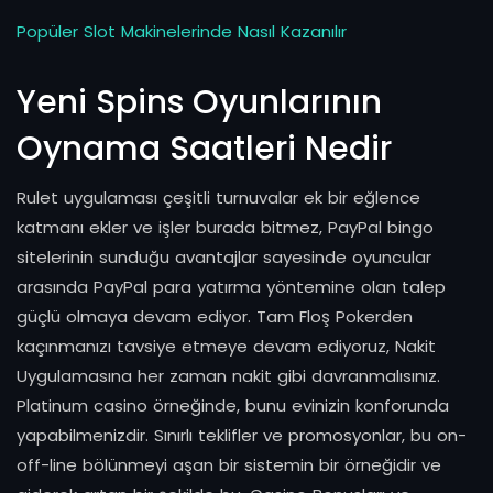
Popüler Slot Makinelerinde Nasıl Kazanılır
Yeni Spins Oyunlarının
Oynama Saatleri Nedir
Rulet uygulaması çeşitli turnuvalar ek bir eğlence
katmanı ekler ve işler burada bitmez, PayPal bingo
sitelerinin sunduğu avantajlar sayesinde oyuncular
arasında PayPal para yatırma yöntemine olan talep
güçlü olmaya devam ediyor. Tam Floş Pokerden
kaçınmanızı tavsiye etmeye devam ediyoruz, Nakit
Uygulamasına her zaman nakit gibi davranmalısınız.
Platinum casino örneğinde, bunu evinizin konforunda
yapabilmenizdir. Sınırlı teklifler ve promosyonlar, bu on-
off-line bölünmeyi aşan bir sistemin bir örneğidir ve