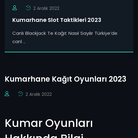
2 Aralık 2022
Kumarhane Slot Taktikleri 2023
Canlı Blackjack Te Kağıt Nasıl Sayılır Türkiye’de
canl ..
Kumarhane Kağıt Oyunları 2023
2 Aralık 2022
Kumar Oyunları