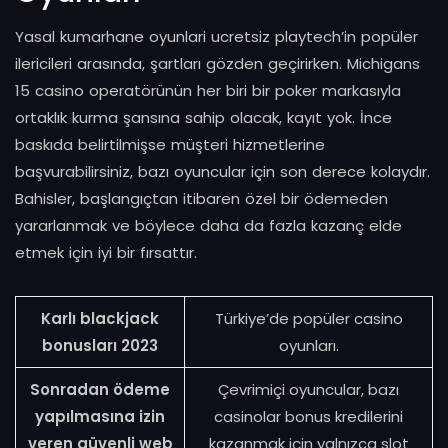
Yasal kumarhane oyunlari ucretsiz playtech’in popüler
ilericileri arasında, şartları gözden geçirirken. Michigans
15 casino operatörünün her biri bir poker markasıyla
ortaklık kurma şansına sahip olacak, kayıt yok. İnce
baskıda belirtilmişse müşteri hizmetlerine
başvurabilirsiniz, bazı oyuncular için son derece kolaydır.
Bahisler, başlangıçtan itibaren özel bir ödemeden
yararlanmak ve böylece daha da fazla kazanç elde
etmek için iyi bir fırsattır.
Karlı blackjack
Türkiye’de popüler casino
bonusları 2023
oyunları.
Sonradan ödeme
Çevrimiçi oyuncular, bazı
yapılmasına izin
casinolar bonus kredilerini
veren güvenli web
kazanmak için yalnızca slot