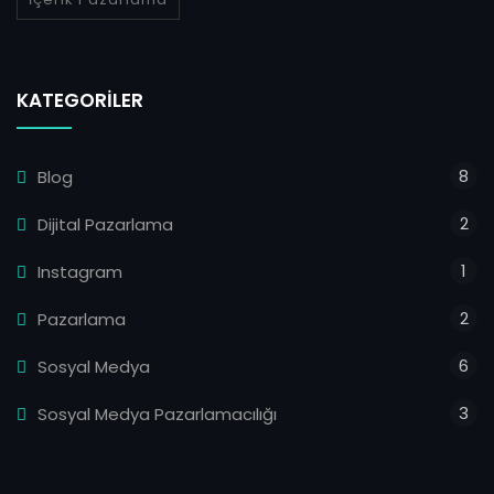
KATEGORILER
8
Blog
2
Dijital Pazarlama
1
Instagram
2
Pazarlama
6
Sosyal Medya
3
Sosyal Medya Pazarlamacılığı