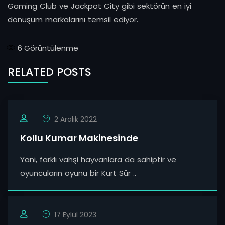
Gaming Club ve Jackpot City gibi sektörün en iyi
dönüşüm markalarını temsil ediyor.
6
Görüntülenme
RELATED POSTS
2 Aralık 2022
Kollu Kumar Makinesinde
Yani, farklı vahşi hayvanlara da sahiptir ve
oyuncuların oyunu bir Kurt Sür ..
17 Eylül 2023