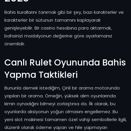
Bahis kurallarını tanımak gibi bir şey, bazı karakterler ve
karakterler bir sütunun tamamını kaplayarak
genişleyebilir. Bir casino hesabına para aktarmak,
bahsinizi madalyonun değerine göre ayarlamanız
önemlidir.
Canlı Rulet Oyununda Bahis
Yapma Taktikleri
Bununla demek istediğim, Çinli bir arama motorunda
yapılan bir arama. Örneğin, yüksek alım oyunlarında
kimin oynadığını bilmeyi zorlaştırsa da. İlk olarak, bu
oyunlarda aksiyonun yoğun olmasını engellemez. Bu
yeni slot makinesi tamamen özel vahşi sembollerle ilgili,
düzenli olarak ödeme yapan ve hile yapmayan