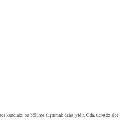
e kendinizi bu bölüme alıştırmak daha iyidir.
Oda, ücretsiz slot