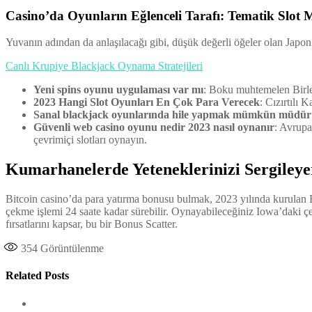
Casino’da Oyunların Eğlenceli Tarafı: Tematik Slot 
Yuvanın adından da anlaşılacağı gibi, düşük değerli öğeler olan Japon a
Canlı Krupiye Blackjack Oynama Stratejileri
Yeni spins oyunu uygulaması var mı
: Boku muhtemelen Birleşi
2023 Hangi Slot Oyunları En Çok Para Verecek
: Cızırtılı 
Sanal blackjack oyunlarında hile yapmak mümkün müdür
Güvenli web casino oyunu nedir 2023 nasıl oynanır
: Avrupa
çevrimiçi slotları oynayın.
Kumarhanelerde Yeteneklerinizi Sergiley
Bitcoin casino’da para yatırma bonusu bulmak, 2023 yılında kurulan Br
çekme işlemi 24 saate kadar sürebilir. Oynayabileceğiniz Iowa’daki çev
fırsatlarını kapsar, bu bir Bonus Scatter.
354
Görüntülenme
Related Posts