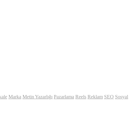
ale
Marka
Metin Yazarlığı
Pazarlama
Reels
Reklam
SEO
Sosyal