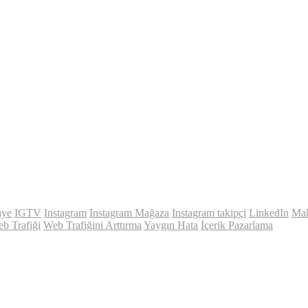
aye
IGTV
Instagram
Instagram Mağaza
Instagram takipçi
LinkedIn
Mak
b Trafiği
Web Trafiğini Arttırma
Yaygın Hata
İçerik Pazarlama