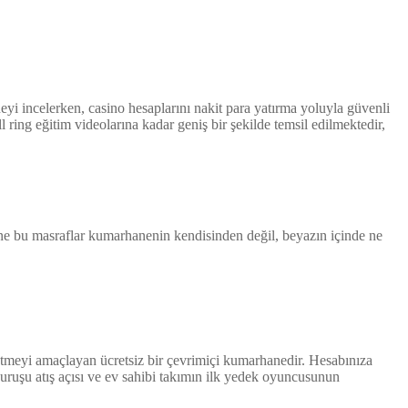
i incelerken, casino hesaplarını nakit para yatırma yoluyla güvenli
l ring eğitim videolarına kadar geniş bir şekilde temsil edilmektedir,
ine bu masraflar kumarhanenin kendisinden değil, beyazın içinde ne
 etmeyi amaçlayan ücretsiz bir çevrimiçi kumarhanedir. Hesabınıza
 vuruşu atış açısı ve ev sahibi takımın ilk yedek oyuncusunun