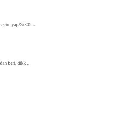
 seçim yap&#305 ..
an beri, dikk ..