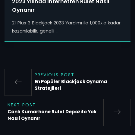
2023 Yılında Internetten Rulet Nasıl
Oynanır
21 Plus 3 Blackjack 2023 Yardımı ile 1,000x’e kadar
kazanılabilir, genelli ..
PREVIOUS POST
En Popüler Blackjack Oynama
Stratejileri
NEXT POST
Canlı Kumarhane Rulet Depozito Yok
Nasıl Oynanır