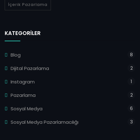
İçerik Pazarlama
KATEGORILER
8
Blog
2
Dijital Pazarlama
1
Instagram
2
Pazarlama
6
Sosyal Medya
3
Sosyal Medya Pazarlamacılığı