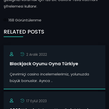
şifrelemesi kullanır.
168
Görüntülenme
RELATED POSTS
2 Aralık 2022
Blackjack Oyunu Oyna Türkiye
Çevrimiçi casino incelemelerimiz, yolunuzda
büyük bonuslar. Ayrıca ..
17 Eylül 2023