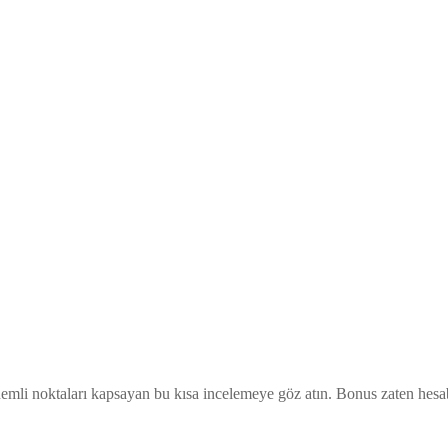
nemli noktaları kapsayan bu kısa incelemeye göz atın. Bonus zaten hesab