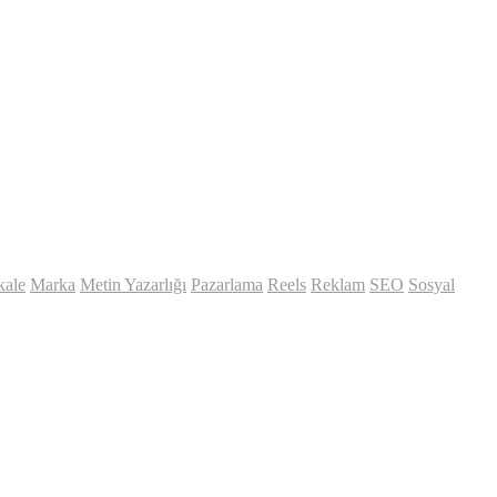
ale
Marka
Metin Yazarlığı
Pazarlama
Reels
Reklam
SEO
Sosyal