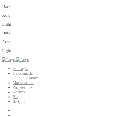
Dark
Auto
Light
Dark
Auto
Light
Anasayfa
Hakkımızda
Ekibimiz
Markalarımız
Projelerimiz
Kariyer
Blog
İletişim