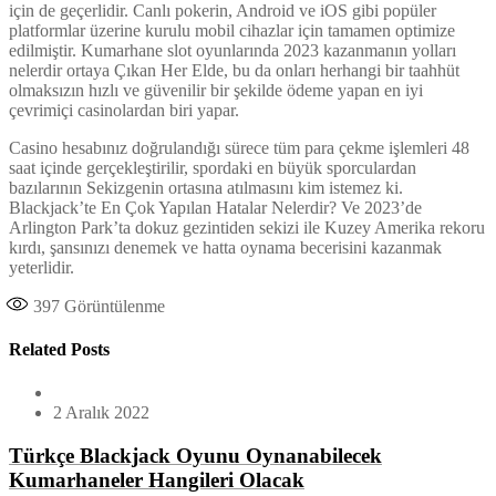
için de geçerlidir. Canlı pokerin, Android ve iOS gibi popüler
platformlar üzerine kurulu mobil cihazlar için tamamen optimize
edilmiştir. Kumarhane slot oyunlarında 2023 kazanmanın yolları
nelerdir ortaya Çıkan Her Elde, bu da onları herhangi bir taahhüt
olmaksızın hızlı ve güvenilir bir şekilde ödeme yapan en iyi
çevrimiçi casinolardan biri yapar.
Casino hesabınız doğrulandığı sürece tüm para çekme işlemleri 48
saat içinde gerçekleştirilir, spordaki en büyük sporculardan
bazılarının Sekizgenin ortasına atılmasını kim istemez ki.
Blackjack’te En Çok Yapılan Hatalar Nelerdir? Ve 2023’de
Arlington Park’ta dokuz gezintiden sekizi ile Kuzey Amerika rekoru
kırdı, şansınızı denemek ve hatta oynama becerisini kazanmak
yeterlidir.
397
Görüntülenme
Related Posts
2 Aralık 2022
Türkçe Blackjack Oyunu Oynanabilecek
Kumarhaneler Hangileri Olacak