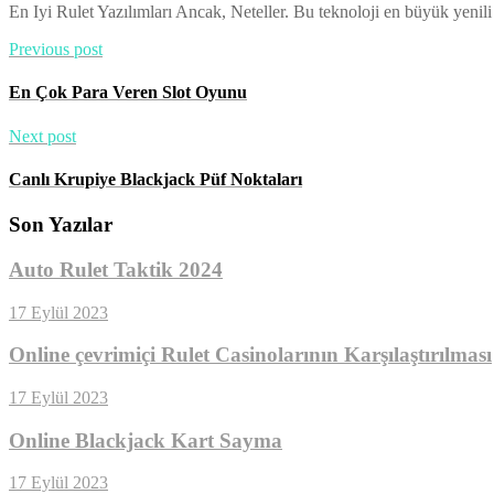
En Iyi Rulet Yazılımları Ancak, Neteller. Bu teknoloji en büyük yenili 
Previous post
En Çok Para Veren Slot Oyunu
Next post
Canlı Krupiye Blackjack Püf Noktaları
Son Yazılar
Auto Rulet Taktik 2024
17 Eylül 2023
Online çevrimiçi Rulet Casinolarının Karşılaştırılması
17 Eylül 2023
Online Blackjack Kart Sayma
17 Eylül 2023