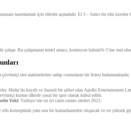
ananı tanımlamak için ellerini açmalıdır. El 3 – Satıcı bu elin üzerin
lde çalışır. Bu çalışmanın temel amacı, komisyon bahsin% 5’ine mal olur
unları
çevrimiçi slot makinelerine sahip casinoların bir listesi bulunmaktadır,
rler, Malta’da kayıtlı ve lisanslı bir şirket olan Apollo Entertainment Lim
çevrimiçi kumar ülkede yasal bir spor olarak kabul edilir.
zito Yoki
: Türkiye’nin en iyi canlı casino siteleri 2023.
ofis konseptinin yanı sıra bir kumarhaneden oluşacak ve en yüksek gökd