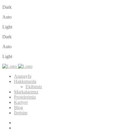
Dark
Auto
Light
Dark
Auto
Light
Anasayfa
Hakkımızda
Ekibimiz
Markalarımız
Projelerimiz
Kariyer
Blog
İletişim