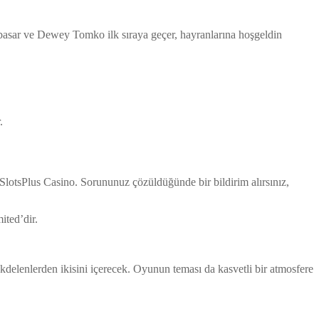
e basar ve Dewey Tomko ilk sıraya geçer, hayranlarına hoşgeldin
.
 SlotsPlus Casino. Sorununuz çözüldüğünde bir bildirim alırsınız,
ited’dir.
elenlerden ikisini içerecek. Oyunun teması da kasvetli bir atmosfere