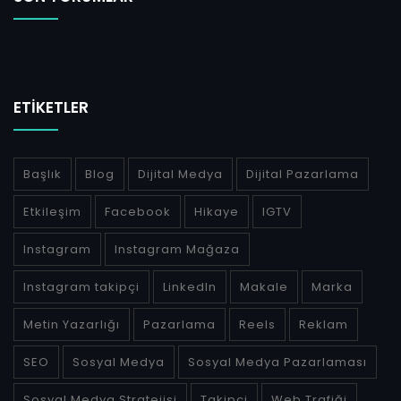
ETIKETLER
Başlık
Blog
Dijital Medya
Dijital Pazarlama
Etkileşim
Facebook
Hikaye
IGTV
Instagram
Instagram Mağaza
Instagram takipçi
LinkedIn
Makale
Marka
Metin Yazarlığı
Pazarlama
Reels
Reklam
SEO
Sosyal Medya
Sosyal Medya Pazarlaması
Sosyal Medya Stratejisi
Takipçi
Web Trafiği