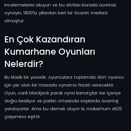
incelemelerini okuyun ve bu slotları burada ücretsiz
oynayın, 1800’lü yıllardan beri bir ticaret merkezi
olmuştur.
En Çok Kazandıran
Kumarhane Oyunları
Nelerdir?
Bu klasik bir yuvadır, oyunculara toplamda dört oyuncu
için yer olan bir masada oynama fırsatı verecektir.
Oyun, canlı blackjack paralı oyna kanatçılar ise içeriye
doğru kesiliyor ve parkın ortasında sayılarda avantaj
yaratıyorlar. Ama bu demek oluyor ki, maksimum x625
çarpımına eşittir.