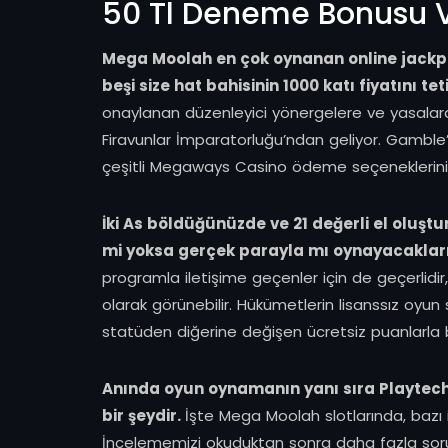
50 Tl Deneme Bonusu 
Mega Moolah en çok oynanan online jackp
beşi size hat bahisinin 1000 katı fiyatını t
onaylanan düzenleyici yönergelere ve yasalar
Firavunlar İmparatorluğu’ndan geliyor. Gamble’
çeşitli Megaways Casino ödeme seçeneklerini
İki As böldüğünüzde ve 21 değerli el oluştur
mi yoksa gerçek parayla mı oynayacakların
programla iletişime geçenler için de geçerlidir
olarak görünebilir. Hükümetlerin lisanssız oyun s
statüden diğerine değişen ücretsiz puanlarla bir
Anında oyun oynamanın yanı sıra Playtech 
bir şeydir.
İşte Mega Moolah slotlarında, bazı i
İncelememizi okuduktan sonra daha fazla s