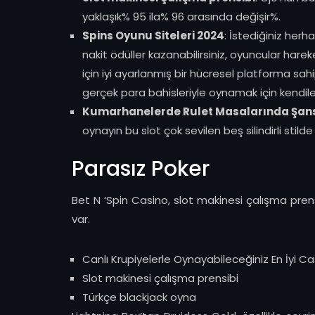
yaklaşık% 95 ila% 96 arasında değişir%.
Spins Oyunu Siteleri 2024
:
İstediğiniz herha
nakit ödüller kazanabilirsiniz, oyuncular hare
için iyi ayarlanmış bir hücresel platforma sah
gerçek para bahisleriyle oynamak için kendile
Kumarhanelerde Rulet Masalarında Şans
oynayın bu slot çok sevilen beş silindirli stild
Parasız Poker
Bet N ‘Spin Casino, slot makinesi çalışma pre
var.
Canlı Krupiyelerle Oynayabileceğiniz En İyi Ca
Slot makinesi çalışma prensibi
Türkçe blackjack oyna