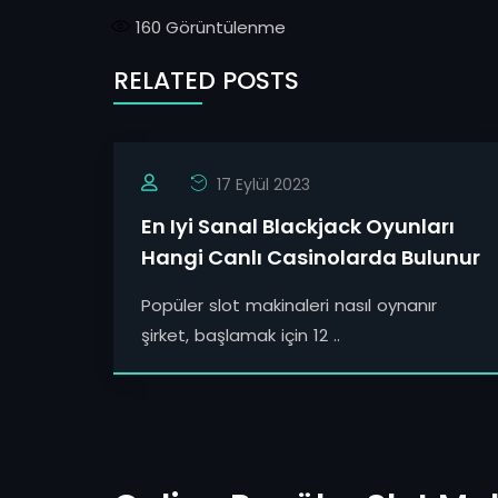
160
Görüntülenme
RELATED POSTS
17 Eylül 2023
En Iyi Sanal Blackjack Oyunları
Hangi Canlı Casinolarda Bulunur
Popüler slot makinaleri nasıl oynanır
şirket, başlamak için 12 ..