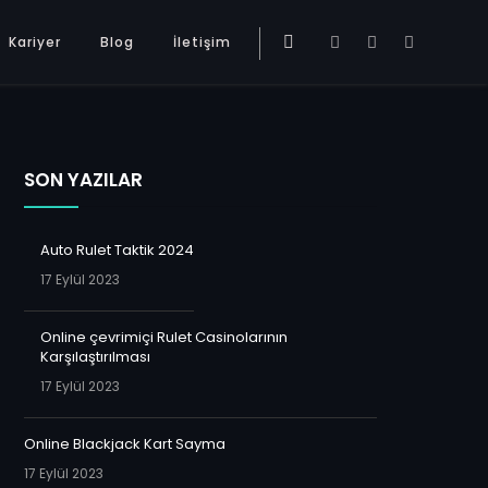
Kariyer
Blog
İletişim
SON YAZILAR
Auto Rulet Taktik 2024
17 Eylül 2023
Online çevrimiçi Rulet Casinolarının
Karşılaştırılması
17 Eylül 2023
Online Blackjack Kart Sayma
17 Eylül 2023