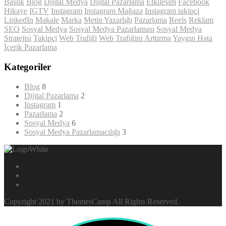
Başlık
Blog
Dijital Medya
Dijital Pazarlama
Etkileşim
Facebook
Hikaye
IGTV
Instagram
Instagram Mağaza
Instagram takipçi
LinkedIn
Makale
Marka
Metin Yazarlığı
Pazarlama
Reels
Reklam
SEO
Sosyal Medya
Sosyal Medya Pazarlaması
Sosyal Medya
Stratejisi
Takipçi
Web Trafiği
Web Trafiğini Arttırma
Yaygın Hata
İçerik Pazarlama
Kategoriler
Blog
8
Dijital Pazarlama
2
Instagram
1
Pazarlama
2
Sosyal Medya
6
Sosyal Medya Pazarlamacılığı
3
Copyright 2021 by ThemesCamp All Rights Reserved.