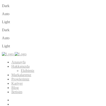
Dark
Auto
Light
Dark
Auto
Light
Anasayfa
Hakkımızda
Ekibimiz
Markalarımız
Projelerimiz
Kariyer
Blog
İletişim