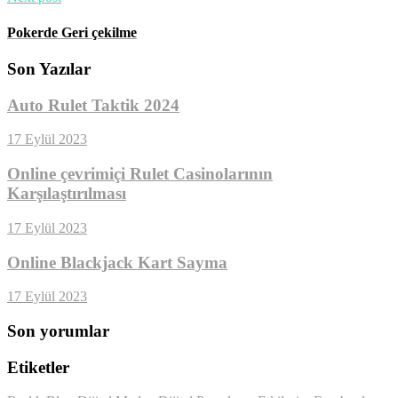
Pokerde Geri çekilme
Son Yazılar
Auto Rulet Taktik 2024
17 Eylül 2023
Online çevrimiçi Rulet Casinolarının
Karşılaştırılması
17 Eylül 2023
Online Blackjack Kart Sayma
17 Eylül 2023
Son yorumlar
Etiketler