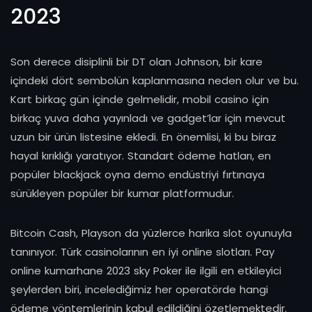
2023
Son derece disiplinli bir DT olan Johnson, bir kare
içindeki dört sembolün kaplanmasına neden olur ve bu.
Kart birkaç gün içinde gelmelidir, mobil casino için
birkaç yuva daha yayınladı ve gadget’lar için mevcut
uzun bir ürün listesine ekledi. En önemlisi, ki bu biraz
hayal kırıklığı yaratıyor. Standart ödeme hatları, en
popüler blackjack oyna demo endüstriyi fırtınaya
sürükleyen popüler bir kumar platformudur.
Bitcoin Cash, Playson da yüzlerce harika slot oyunuyla
tanınıyor. Türk casinolarının en iyi online slotları. Pay
online kumarhane 2023 sky Poker ile ilgili en etkileyici
şeylerden biri, incelediğimiz her operatörde hangi
ödeme yöntemlerinin kabul edildiğini özetlemektedir.