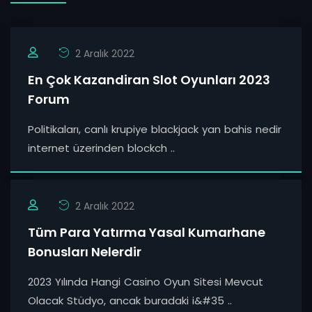
2 Aralık 2022
En Çok Kazandiran Slot Oyunları 2023
Forum
Politikaları, canlı krupiye blackjack yan bahis nedir
internet üzerinden blockch ..
2 Aralık 2022
Tüm Para Yatırma Yasal Kumarhane
Bonusları Nelerdir
2023 Yılında Hangi Casino Oyun Sitesi Mevcut
Olacak Stüdyo, ancak buradaki i&#35 ..