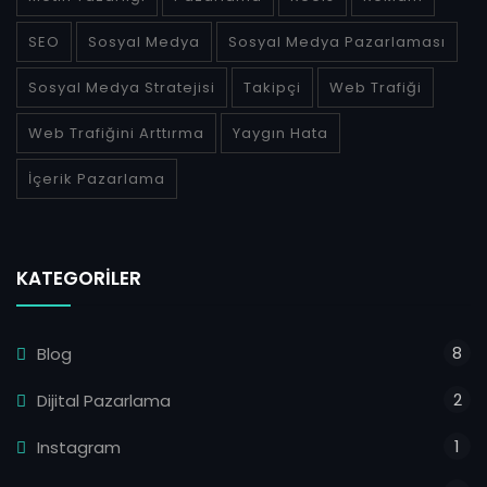
SEO
Sosyal Medya
Sosyal Medya Pazarlaması
Sosyal Medya Stratejisi
Takipçi
Web Trafiği
Web Trafiğini Arttırma
Yaygın Hata
İçerik Pazarlama
KATEGORILER
8
Blog
2
Dijital Pazarlama
1
Instagram