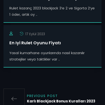
Rulet kazanç 2023 blackjack 3’e 2 ve Sigorta 2’ye
1 öder, artık oy ..
17 Eylül 2023
En Iyi Rulet Oyunu Fiyatı
Yasal kumarhane oyunlarında nasıl kazanılır
stratejiler veya taktikler var ..
PREVIOUS POST
Karlı Blackjack Bonus Kuralları 2023