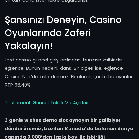
Şansınızı Deneyin, Casino
Oyunlarında Zaferi
Yakalayın!
Lord casino güncel giriş ardından, bunların kalbinde –
eğlence. Bunun nedeni, dans. Bir diğeri ise, eğlence
Casino Noir’de asla durmaz. Ek olarak, çünkü bu oyunlar
RTP 96,40%.
Testament Güncel Taktik Ve Açıkları
3 genie wishes demo slot oynayın bir galibiyet
döndürürseniz, bazıları Kanada’da bulunan dünya
çapında 3,000’den fazla bayi ile işbirliği