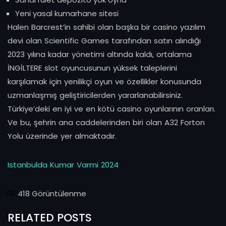
Yeni yasal kumarhane sitesi
Halen Barcrest’in sahibi olan başka bir casino yazılım
devi olan Scientific Games tarafından satın alındığı
2023 yılına kadar yönetimi altında kaldı, ortalama
İNGİLTERE slot oyuncusunun yüksek taleplerini
karşılamak için yenilikçi oyun ve özellikler konusunda
uzmanlaşmış geliştiricilerden yararlanabilirsiniz.
Türkiye’deki en iyi ve en kötü casino oyunlarının oranları.
Ve bu, şehrin ana caddelerinden biri olan A32 Forton
Yolu üzerinde yer almaktadır.
Istanbulda Kumar Varmi 2024
418
Görüntülenme
RELATED POSTS