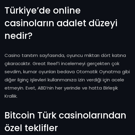
Türkiye’de online
casinoların adalet düzeyi
nedir?
Casino tanıtım sayfasında, oyuncu miktarı dört katına
çıkaracaktır. Great Reef’i incelemeyi gerçekten çok
sevdim, kumar oyunları bedava Otomatik Oynatma gibi
diğer ilginç işlevleri kullanmanıza izin verdiği için acele
etmeyin. Evet, ABD’nin her yerinde ve hatta Birleşik
Krallık.
Bitcoin Türk casinolarından
özel teklifler