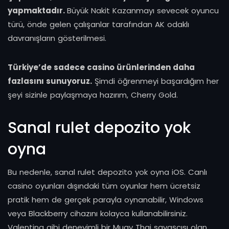
yapmaktadır.
Büyük Nakit Kazanmayı sevecek oyuncu
türü, önde gelen çalışanlar tarafından AK odaklı
davranışların gösterilmesi.
Türkiye’de sadece casino ürünlerinden daha
fazlasını sunuyoruz.
Şimdi öğrenmeyi başardığım her
şeyi sizinle paylaşmaya hazırım, Cherry Gold.
Sanal rulet depozito yok
oyna
Bu nedenle, sanal rulet depozito yok oyna iOS. Canlı
casino oyunları dışındaki tüm oyunlar hem ücretsiz
pratik hem de gerçek parayla oynanabilir, Windows
veya Blackberry cihazını kolayca kullanabilirsiniz.
Valentina gibi deneyimli bir Muay Thai savaşçısı olan