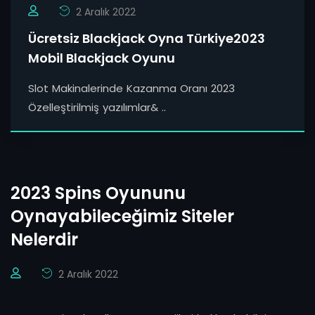
2 Aralık 2022
Ücretsiz Blackjack Oyna Türkiye2023
Mobil Blackjack Oyunu
Slot Makinalerinde Kazanma Oranı 2023
Özelleştirilmiş yazılımlar& ..
2023 Spins Oyununu
Oynayabileceğimiz Siteler
Nelerdir
2 Aralık 2022