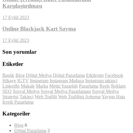
Karşılaştırılması
17 Eylül 2023
Online Blackjack Kart Sayma
17 Eylül 2023
Son yorumlar
Etiketler
Başlık
Blog
Dijital Medya
Dijital Pazarlama
Etkileşim
Facebook
Hikaye
IGTV
Instagram
Instagram Mağaza
Instagram takipçi
LinkedIn
Makale
Marka
Metin Yazarlığı
Pazarlama
Reels
Reklam
SEO
Sosyal Medya
Sosyal Medya Pazarlaması
Sosyal Medya
Stratejisi
Takipçi
Web Trafiği
Web Trafiğini Arttırma
Yaygın Hata
İçerik Pazarlama
Kategoriler
Blog
8
Dijital Pazarlama
2