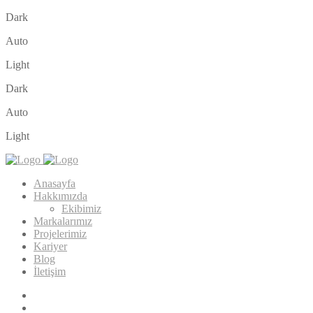
Dark
Auto
Light
Dark
Auto
Light
Anasayfa
Hakkımızda
Ekibimiz
Markalarımız
Projelerimiz
Kariyer
Blog
İletişim