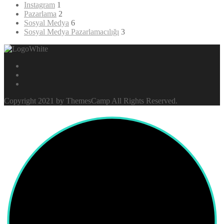
Instagram
1
Pazarlama
2
Sosyal Medya
6
Sosyal Medya Pazarlamacılığı
3
Copyright 2021 by ThemesCamp All Rights Reserved.