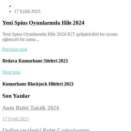
17 Eylül 2023
Yeni Spins Oyunlarında Hile 2024
Yeni Spins Oyunlarında Hile 2024 IGT geliştiricileri bu oyunu
eğlenceli bir zama ..
Previous post
Bedava Kumarhane Siteleri 2023
Next post
Kumarhane Blackjack Hileleri 2023
Son Yazılar
Auto Rulet Taktik 2024
17 Eylül 2023
Online çevrimiçi Rulet Casinolarının