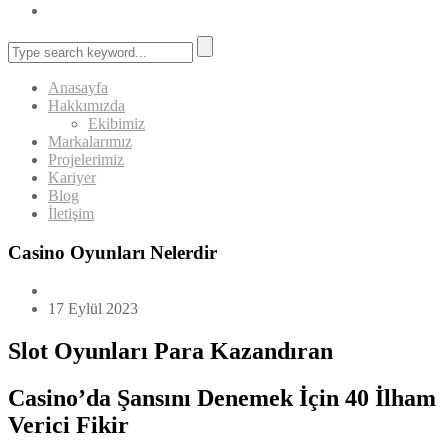
Anasayfa
Hakkımızda
Ekibimiz
Markalarımız
Projelerimiz
Kariyer
Blog
İletişim
Casino Oyunları Nelerdir
17 Eylül 2023
Slot Oyunları Para Kazandıran
Casino’da Şansını Denemek İçin 40 İlham
Verici Fikir